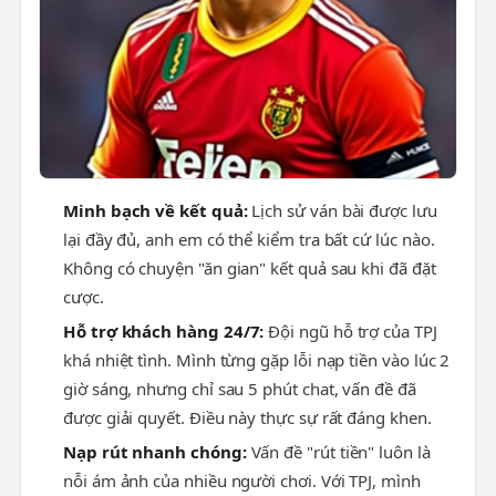
Minh bạch về kết quả:
Lịch sử ván bài được lưu
lại đầy đủ, anh em có thể kiểm tra bất cứ lúc nào.
Không có chuyện "ăn gian" kết quả sau khi đã đặt
cược.
Hỗ trợ khách hàng 24/7:
Đội ngũ hỗ trợ của TPJ
khá nhiệt tình. Mình từng gặp lỗi nạp tiền vào lúc 2
giờ sáng, nhưng chỉ sau 5 phút chat, vấn đề đã
được giải quyết. Điều này thực sự rất đáng khen.
Nạp rút nhanh chóng:
Vấn đề "rút tiền" luôn là
nỗi ám ảnh của nhiều người chơi. Với TPJ, mình