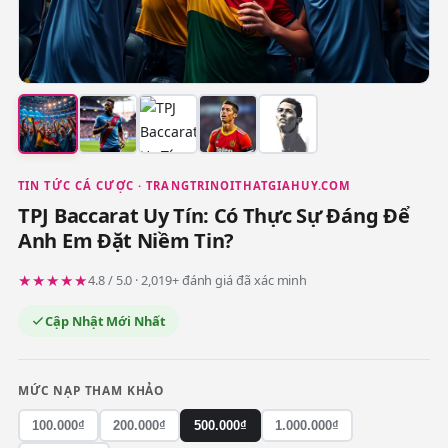
TIN TỨC CÁ CƯỢC · TRANGTRINOITHATGIAHUY.COM
TPJ Baccarat Uy Tín: Có Thực Sự Đáng Để
Anh Em Đặt Niềm Tin?
★★★★★
4.8 / 5.0 · 2,019+ đánh giá đã xác minh
Cập Nhật Mới Nhất
MỨC NẠP THAM KHẢO
100.000₫
200.000₫
500.000₫
1.000.000₫