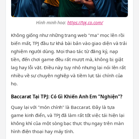
Hình minh hoạ:
https://tpj.co.com/
Không giống như những trang web "ma" mọc lên rồi
biến mất, TPJ đầu tư khá bài bản vào giao diện và trải
nghiệm người dùng. Mọi thao tác từ đăng ký, nạp
tiền, đến chơi game đều rất mượt mà, không bị giật
lag hay lỗi vặt. Điều này tuy nhỏ nhưng lại nói lên rất
nhiều về sự chuyên nghiệp và tiềm lực tài chính của
họ.
Baccarat Tại TPJ: Có Gì Khiến Anh Em "Nghiện"?
Quay lại với "món chính" là Baccarat. Đây là tựa
game kinh điển, và TPJ đã làm rất tốt việc tái hiện lại
không khí của một sòng bạc thực thụ ngay trên màn
hình điện thoại hay máy tính.