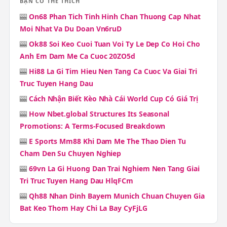
BẠN CÓ THỂ THÍCH
🎰
On68 Phan Tich Tinh Hinh Chan Thuong Cap Nhat
Moi Nhat Va Du Doan Vn6ruD
🎰
Ok88 Soi Keo Cuoi Tuan Voi Ty Le Dep Co Hoi Cho
Anh Em Dam Me Ca Cuoc 20ZO5d
🎰
Hi88 La Gi Tim Hieu Nen Tang Ca Cuoc Va Giai Tri
Truc Tuyen Hang Dau
🎰
Cách Nhận Biết Kèo Nhà Cái World Cup Có Giá Trị
🎰
How Nbet.global Structures Its Seasonal
Promotions: A Terms-Focused Breakdown
🎰
E Sports Mm88 Khi Dam Me The Thao Dien Tu
Cham Den Su Chuyen Nghiep
🎰
69vn La Gi Huong Dan Trai Nghiem Nen Tang Giai
Tri Truc Tuyen Hang Dau HlqFCm
🎰
Qh88 Nhan Dinh Bayern Munich Chuan Chuyen Gia
Bat Keo Thom Hay Chi La Bay CyFjLG