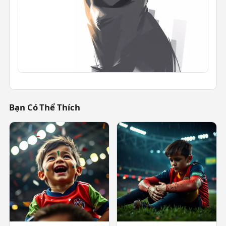
Bạn Có Thể Thích