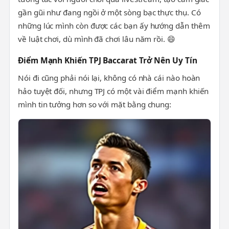
gần gũi như đang ngồi ở một sòng bạc thực thụ. Có
những lúc mình còn được các bạn ấy hướng dẫn thêm
về luật chơi, dù mình đã chơi lâu năm rồi. 😄
Điểm Mạnh Khiến TPJ Baccarat Trở Nên Uy Tín
Nói đi cũng phải nói lại, không có nhà cái nào hoàn
hảo tuyệt đối, nhưng TPJ có một vài điểm mạnh khiến
mình tin tưởng hơn so với mặt bằng chung: