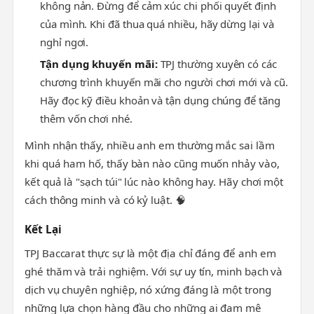
không nản. Đừng để cảm xúc chi phối quyết định
của mình. Khi đã thua quá nhiều, hãy dừng lại và
nghỉ ngơi.
Tận dụng khuyến mãi:
TPJ thường xuyên có các
chương trình khuyến mãi cho người chơi mới và cũ.
Hãy đọc kỹ điều khoản và tận dụng chúng để tăng
thêm vốn chơi nhé.
Mình nhận thấy, nhiều anh em thường mắc sai lầm
khi quá ham hố, thấy bàn nào cũng muốn nhảy vào,
kết quả là "sạch túi" lúc nào không hay. Hãy chơi một
cách thông minh và có kỷ luật. 🧠
Kết Lại
TPJ Baccarat thực sự là một địa chỉ đáng để anh em
ghé thăm và trải nghiệm. Với sự uy tín, minh bạch và
dịch vụ chuyên nghiệp, nó xứng đáng là một trong
những lựa chọn hàng đầu cho những ai đam mê