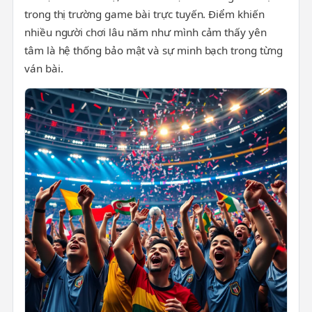
trong thị trường game bài trực tuyến. Điểm khiến
nhiều người chơi lâu năm như mình cảm thấy yên
tâm là hệ thống bảo mật và sự minh bạch trong từng
ván bài.