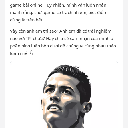
game bài online. Tuy nhiên, mình vẫn luôn nhấn
mạnh rằng: chơi game có trách nhiệm, biết điểm
dừng là trên hết.
Vậy còn anh em thì sao? Anh em đã có trải nghiệm
nào với TPJ chưa? Hãy chia sẻ cảm nhận của mình ở
phần bình luận bên dưới để chúng ta cùng nhau thảo
luận nhé! 👇