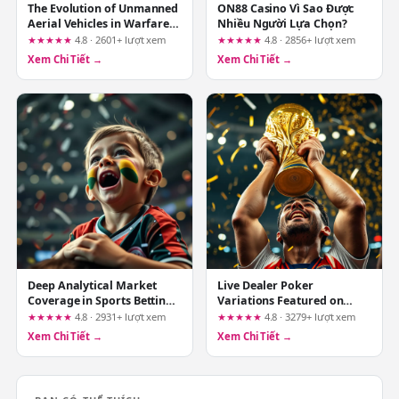
The Evolution of Unmanned
ON88 Casino Vì Sao Được
Aerial Vehicles in Warfare
Nhiều Người Lựa Chọn?
on ML88: A Risk-Focused
★★★★★
4.8 · 2601+ lượt xem
★★★★★
4.8 · 2856+ lượt xem
User Journey Review
Xem Chi Tiết →
Xem Chi Tiết →
Deep Analytical Market
Live Dealer Poker
Coverage in Sports Betting:
Variations Featured on
A Risk Perspective on
vnd88best.com: A UX
★★★★★
4.8 · 2931+ lượt xem
★★★★★
4.8 · 3279+ lượt xem
ONE88
Expert's Verification
Xem Chi Tiết →
Xem Chi Tiết →
Checklist