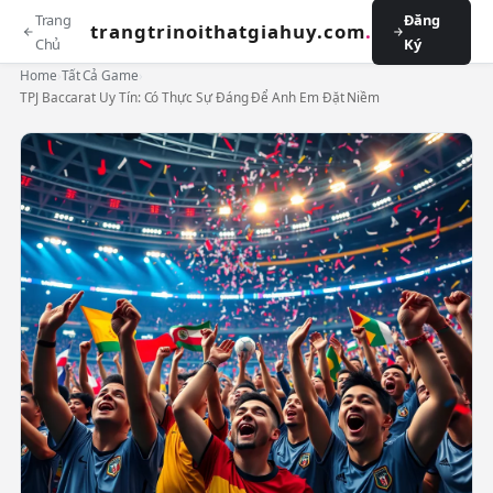
Trang
Đăng
trangtrinoithatgiahuy.com
.
Chủ
Ký
Home
›
Tất Cả Game
›
TPJ Baccarat Uy Tín: Có Thực Sự Đáng Để Anh Em Đặt Niềm