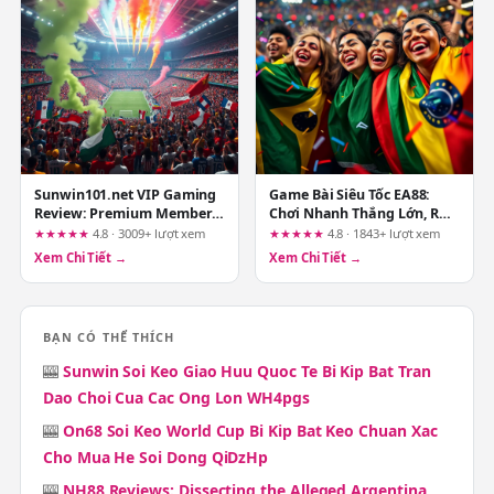
Sunwin101.net VIP Gaming
Game Bài Siêu Tốc EA88:
Review: Premium Member
Chơi Nhanh Thắng Lớn, Rút
Benefits – What We Found
Tiền Trong 3 Phút
★★★★★
4.8 · 3009+ lượt xem
★★★★★
4.8 · 1843+ lượt xem
Xem Chi Tiết →
Xem Chi Tiết →
BẠN CÓ THỂ THÍCH
🎰
Sunwin Soi Keo Giao Huu Quoc Te Bi Kip Bat Tran
Dao Choi Cua Cac Ong Lon WH4pgs
🎰
On68 Soi Keo World Cup Bi Kip Bat Keo Chuan Xac
Cho Mua He Soi Dong QiDzHp
🎰
NH88 Reviews: Dissecting the Alleged Argentina