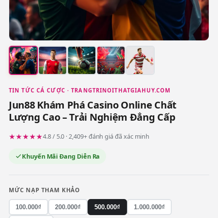
TIN TỨC CÁ CƯỢC · TRANGTRINOITHATGIAHUY.COM
Jun88 Khám Phá Casino Online Chất
Lượng Cao – Trải Nghiệm Đẳng Cấp
★★★★★
4.8 / 5.0 · 2,409+ đánh giá đã xác minh
Khuyến Mãi Đang Diễn Ra
MỨC NẠP THAM KHẢO
100.000₫
200.000₫
500.000₫
1.000.000₫