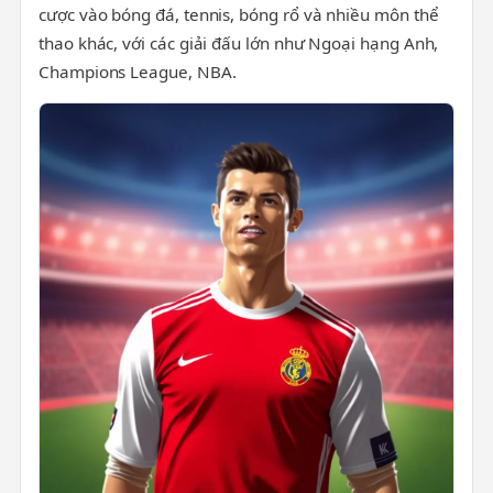
cược vào bóng đá, tennis, bóng rổ và nhiều môn thể
thao khác, với các giải đấu lớn như Ngoại hạng Anh,
Champions League, NBA.