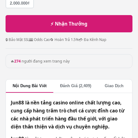
2.000.000₫
⚡ Nhận Thưởng
🔒 Bảo Mật SSL
🎰 Odds Cao
🔄 Hoàn Trả 1.5%
💳 Đa Kênh Nạp
🔥
274
người đang xem trang này
Nội Dung Bài Viết
Đánh Giá (2,409)
Giao Dịch
Jun88 là nền tảng casino online chất lượng cao,
cung cấp hàng trăm trò chơi cá cược đỉnh cao từ
các nhà phát triển hàng đầu thế giới, với giao
diện thân thiện và dịch vụ chuyên nghiệp.