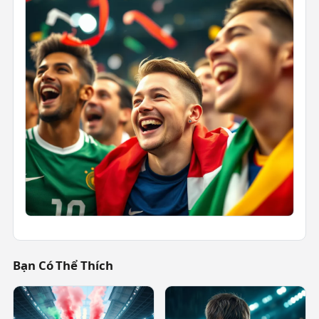
Bạn Có Thể Thích