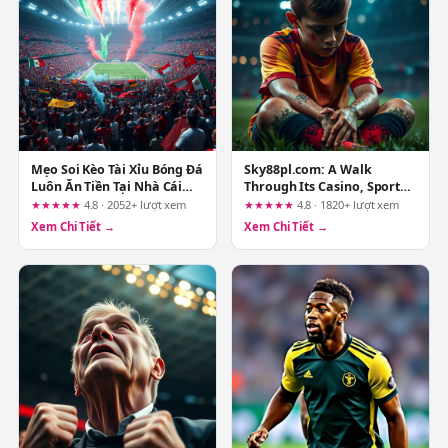
Mẹo Soi Kèo Tài Xỉu Bóng Đá
Sky88pl.com: A Walk
Luôn Ăn Tiền Tại Nhà Cái
Through Its Casino, Sports
GO99 – Góc Nhìn Phân Tích
and Arcade Offerings
★★★★★
4.8 · 2052+ lượt xem
★★★★★
4.8 · 1820+ lượt xem
Xác Suất
Xem Chi Tiết →
Xem Chi Tiết →