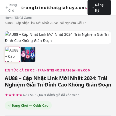
Trang
Đăng
trangtrinoithatgiahuy.com
.
Chủ
Ký
Home
›
Tất Cả Game
›
AU88 – Cập Nhật Link Mới Nhất 2024: Trải Nghiệm Giải Tr
TIN TỨC CÁ CƯỢC · TRANGTRINOITHATGIAHUY.COM
AU88 – Cập Nhật Link Mới Nhất 2024: Trải
Nghiệm Giải Trí Đỉnh Cao Không Gián Đoạn
★★★★★
4.8 / 5.0 · 2,649+ đánh giá đã xác minh
Đang Chơi — Odds Cao