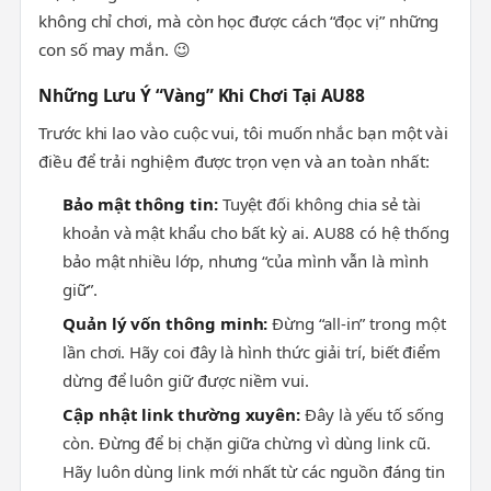
không chỉ chơi, mà còn học được cách “đọc vị” những
con số may mắn. 😉
Những Lưu Ý “Vàng” Khi Chơi Tại AU88
Trước khi lao vào cuộc vui, tôi muốn nhắc bạn một vài
điều để trải nghiệm được trọn vẹn và an toàn nhất:
Bảo mật thông tin:
Tuyệt đối không chia sẻ tài
khoản và mật khẩu cho bất kỳ ai. AU88 có hệ thống
bảo mật nhiều lớp, nhưng “của mình vẫn là mình
giữ”.
Quản lý vốn thông minh:
Đừng “all-in” trong một
lần chơi. Hãy coi đây là hình thức giải trí, biết điểm
dừng để luôn giữ được niềm vui.
Cập nhật link thường xuyên:
Đây là yếu tố sống
còn. Đừng để bị chặn giữa chừng vì dùng link cũ.
Hãy luôn dùng link mới nhất từ các nguồn đáng tin