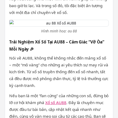
bao giờ bị lạc. Và trong số đó, tôi đặc biệt ấn tượng
với một địa chỉ chuyên về xổ số.
Hình minh hoạ: au 88
Trải Nghiệm Xổ Số Tại AU88 – Cảm Giác “Vỡ Òa”
Mỗi Ngày 🎉
Nói về AU88, không thể không nhắc đến mảng xổ số
– một “mỏ vàng” cho những ai yêu thích sự may rủi và
kịch tính. Từ xổ số truyền thống đến xổ số nhanh, tất
cả đều được mô phỏng chân thực, tỷ lệ trả thưởng cực
kỳ cạnh tranh.
Nếu bạn là một “fan cứng” của những con số, đừng bỏ
lỡ cơ hội khám phá
Xổ số AU88
. Đây là chuyên mục
được đầu tư bài bản, cập nhật kết quả nhanh như
điện, cùng vô vàn mẹo soi cầu từ các cao thủ. Bạn sẽ