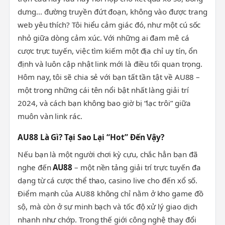
dưng… đường truyền đứt đoạn, không vào được trang
web yêu thích? Tôi hiểu cảm giác đó, như một cú sốc
nhỏ giữa dòng cảm xúc. Với những ai đam mê cá
cược trực tuyến, việc tìm kiếm một địa chỉ uy tín, ổn
định và luôn cập nhật link mới là điều tối quan trọng.
Hôm nay, tôi sẽ chia sẻ với bạn tất tần tật về AU88 –
một trong những cái tên nổi bật nhất làng giải trí
2024, và cách bạn không bao giờ bị “lạc trôi” giữa
muôn vàn link rác.
AU88 Là Gì? Tại Sao Lại “Hot” Đến Vậy?
Nếu bạn là một người chơi kỳ cựu, chắc hẳn bạn đã
nghe đến
AU88
– một nền tảng giải trí trực tuyến đa
dạng từ cá cược thể thao, casino live cho đến xổ số.
Điểm mạnh của AU88 không chỉ nằm ở kho game đồ
sộ, mà còn ở sự minh bạch và tốc độ xử lý giao dịch
nhanh như chớp. Trong thế giới công nghệ thay đổi