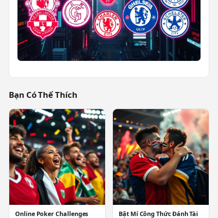
Bạn Có Thể Thích
Online Poker Challenges
Bật Mí Công Thức Đánh Tài