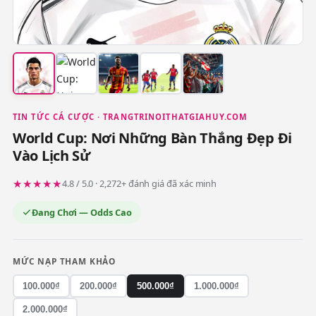
TIN TỨC CÁ CƯỢC · TRANGTRINOITHATGIAHUY.COM
World Cup: Nơi Những Bàn Thắng Đẹp Đi
Vào Lịch Sử
★★★★★
4.8 / 5.0 · 2,272+ đánh giá đã xác minh
Đang Chơi — Odds Cao
MỨC NẠP THAM KHẢO
100.000₫
200.000₫
500.000₫
1.000.000₫
2.000.000₫