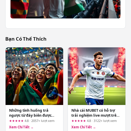
Bạn Có Thể Thích
Những tình huống trả
Nhà cái MUBET có hỗ trợ
ngược từ đáy biên được
trải nghiệm live mượt trên
kubetf.dev phân tích ở bán
điện thoại không?
★★★★★
4.8 · 2057+ lượt xem
★★★★★
4.8 · 3122+ lượt xem
kết world cup 2026
Xem Chi Tiết →
Xem Chi Tiết →