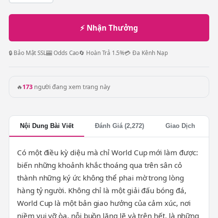
⚡ Nhận Thưởng
🔒 Bảo Mật SSL
🎰 Odds Cao
🔄 Hoàn Trả 1.5%
💳 Đa Kênh Nạp
🔥
173
người đang xem trang này
Nội Dung Bài Viết
Đánh Giá (2,272)
Giao Dịch
Có một điều kỳ diệu mà chỉ World Cup mới làm được:
biến những khoảnh khắc thoáng qua trên sân cỏ
thành những ký ức không thể phai mờ trong lòng
hàng tỷ người. Không chỉ là một giải đấu bóng đá,
World Cup là một bản giao hưởng của cảm xúc, nơi
niềm vui vỡ òa, nỗi buồn lặng lẽ và trên hết, là những