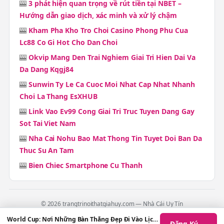
🎰
3 phát hiện quan trọng về rút tiền tại NBET –
Hướng dẫn giao dịch, xác minh và xử lý chậm
🎰
Kham Pha Kho Tro Choi Casino Phong Phu Cua
Lc88 Co Gi Hot Cho Dan Choi
🎰
Okvip Mang Den Trai Nghiem Giai Tri Hien Dai Va
Da Dang Kqgj84
🎰
Sunwin Ty Le Ca Cuoc Moi Nhat Cap Nhat Nhanh
Choi La Thang EsXHUB
🎰
Link Vao Ev99 Cong Giai Tri Truc Tuyen Dang Gay
Sot Tai Viet Nam
🎰
Nha Cai Nohu Bao Mat Thong Tin Tuyet Doi Ban Da
Thuc Su An Tam
🎰
Bien Chiec Smartphone Cu Thanh
© 2026 trangtrinoithatgiahuy.com — Nhà Cái Uy Tín
Contact
·
Chính Sách Giao Dịch
·
Chính Sách Hoàn Trả
·
Chính Sách Bảo Mật
World Cup: Nơi Những Bàn Thắng Đẹp Đi Vào Lịch Sử
Đăng Ký →