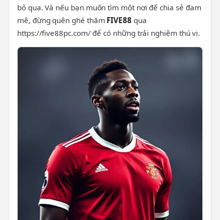
bỏ qua. Và nếu bạn muốn tìm một nơi để chia sẻ đam
mê, đừng quên ghé thăm
FIVE88
qua
https://five88pc.com/ để có những trải nghiệm thú vị.