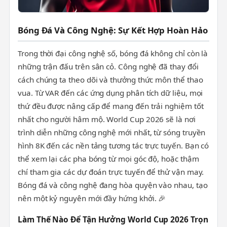
Bóng Đá Và Công Nghệ: Sự Kết Hợp Hoàn Hảo
Trong thời đại công nghệ số, bóng đá không chỉ còn là
những trận đấu trên sân cỏ. Công nghệ đã thay đổi
cách chúng ta theo dõi và thưởng thức môn thể thao
vua. Từ VAR đến các ứng dụng phân tích dữ liệu, mọi
thứ đều được nâng cấp để mang đến trải nghiệm tốt
nhất cho người hâm mộ. World Cup 2026 sẽ là nơi
trình diễn những công nghệ mới nhất, từ sóng truyền
hình 8K đến các nền tảng tương tác trực tuyến. Bạn có
thể xem lại các pha bóng từ mọi góc độ, hoặc thậm
chí tham gia các dự đoán trực tuyến để thử vận may.
Bóng đá và công nghệ đang hòa quyện vào nhau, tạo
nên một kỷ nguyên mới đầy hứng khởi. 🎉
Làm Thế Nào Để Tận Hưởng World Cup 2026 Trọn