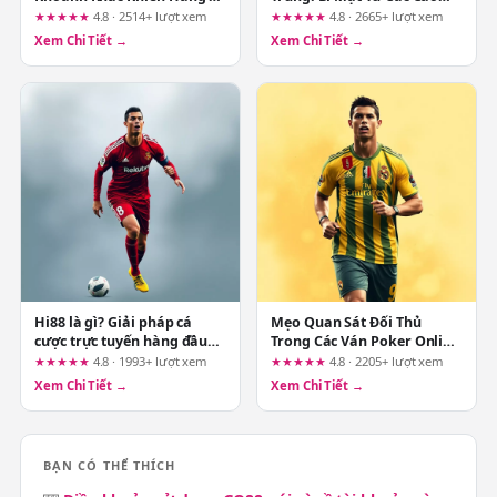
Người Bùng Nổ
Thủ
★★★★★
4.8 · 2514+ lượt xem
★★★★★
4.8 · 2665+ lượt xem
Xem Chi Tiết →
Xem Chi Tiết →
Hi88 là gì? Giải pháp cá
Mẹo Quan Sát Đối Thủ
cược trực tuyến hàng đầu
Trong Các Ván Poker Online
cho người Việt
iwin88.de.com
★★★★★
4.8 · 1993+ lượt xem
★★★★★
4.8 · 2205+ lượt xem
Xem Chi Tiết →
Xem Chi Tiết →
BẠN CÓ THỂ THÍCH