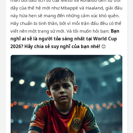
màn đối đầu lịch sử của Messi và Ronaldo đến sự trỗi
dậy của thế hệ mới như Mbappé và Haaland, giải đấu
này hứa hẹn sẽ mang đến những cảm xúc khó quên.
Hãy chuẩn bị tinh thần, bởi vì mỗi trận đấu đều có thể
viết nên một trang sử mới. Và tôi muốn hỏi bạn:
Bạn
nghĩ ai sẽ là người tỏa sáng nhất tại World Cup
2026? Hãy chia sẻ suy nghĩ của bạn nhé!
😊