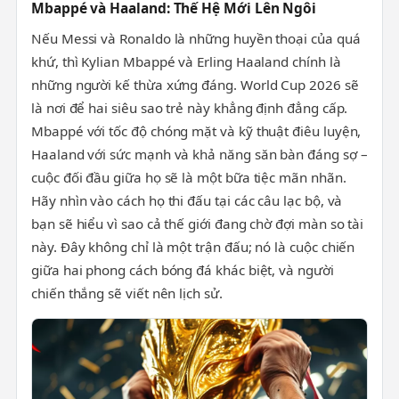
Mbappé và Haaland: Thế Hệ Mới Lên Ngôi
Nếu Messi và Ronaldo là những huyền thoại của quá
khứ, thì Kylian Mbappé và Erling Haaland chính là
những người kế thừa xứng đáng. World Cup 2026 sẽ
là nơi để hai siêu sao trẻ này khẳng định đẳng cấp.
Mbappé với tốc độ chóng mặt và kỹ thuật điêu luyện,
Haaland với sức mạnh và khả năng săn bàn đáng sợ –
cuộc đối đầu giữa họ sẽ là một bữa tiệc mãn nhãn.
Hãy nhìn vào cách họ thi đấu tại các câu lạc bộ, và
bạn sẽ hiểu vì sao cả thế giới đang chờ đợi màn so tài
này. Đây không chỉ là một trận đấu; nó là cuộc chiến
giữa hai phong cách bóng đá khác biệt, và người
chiến thắng sẽ viết nên lịch sử.