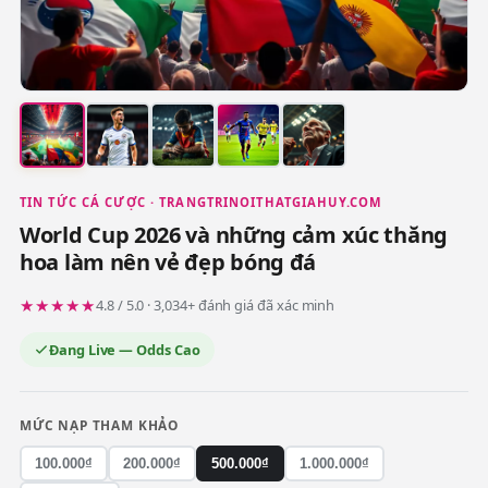
TIN TỨC CÁ CƯỢC · TRANGTRINOITHATGIAHUY.COM
World Cup 2026 và những cảm xúc thăng
hoa làm nên vẻ đẹp bóng đá
★★★★★
4.8 / 5.0 · 3,034+ đánh giá đã xác minh
Đang Live — Odds Cao
MỨC NẠP THAM KHẢO
100.000₫
200.000₫
500.000₫
1.000.000₫