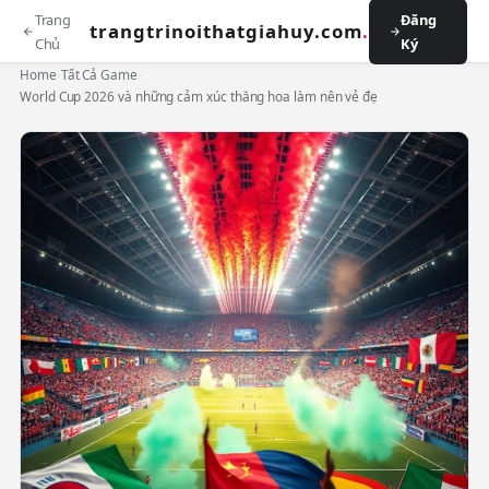
Trang
Đăng
trangtrinoithatgiahuy.com
.
Chủ
Ký
Home
›
Tất Cả Game
›
World Cup 2026 và những cảm xúc thăng hoa làm nên vẻ đẹ