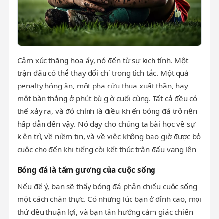
Cảm xúc thăng hoa ấy, nó đến từ sự kịch tính. Một
trận đấu có thể thay đổi chỉ trong tích tắc. Một quả
penalty hỏng ăn, một pha cứu thua xuất thần, hay
một bàn thắng ở phút bù giờ cuối cùng. Tất cả đều có
thể xảy ra, và đó chính là điều khiến bóng đá trở nên
hấp dẫn đến vậy. Nó dạy cho chúng ta bài học về sự
kiên trì, về niềm tin, và về việc không bao giờ được bỏ
cuộc cho đến khi tiếng còi kết thúc trận đấu vang lên.
Bóng đá là tấm gương của cuộc sống
Nếu để ý, bạn sẽ thấy bóng đá phản chiếu cuộc sống
một cách chân thực. Có những lúc bạn ở đỉnh cao, mọi
thứ đều thuận lợi, và bạn tận hưởng cảm giác chiến