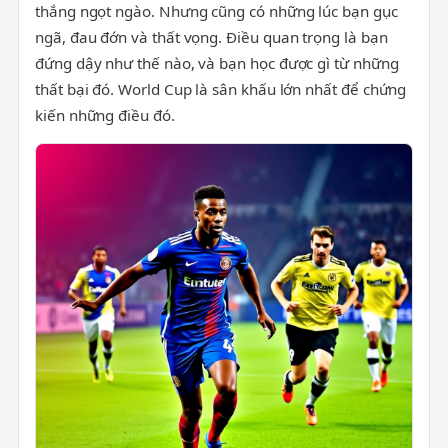
thắng ngọt ngào. Nhưng cũng có những lúc bạn gục
ngã, đau đớn và thất vọng. Điều quan trọng là bạn
đứng dậy như thế nào, và bạn học được gì từ những
thất bại đó. World Cup là sân khấu lớn nhất để chứng
kiến những điều đó.