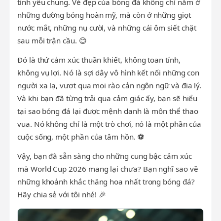
tình yêu chung. Vẻ đẹp của bóng đá không chỉ nằm ở
những đường bóng hoàn mỹ, mà còn ở những giọt
nước mắt, những nụ cười, và những cái ôm siết chặt
sau mỗi trận cầu. 😊
Đó là thứ cảm xúc thuần khiết, không toan tính,
không vụ lợi. Nó là sợi dây vô hình kết nối những con
người xa lạ, vượt qua mọi rào cản ngôn ngữ và địa lý.
Và khi bạn đã từng trải qua cảm giác ấy, bạn sẽ hiểu
tại sao bóng đá lại được mệnh danh là môn thể thao
vua. Nó không chỉ là một trò chơi, nó là một phần của
cuộc sống, một phần của tâm hồn. ⚽
Vậy, bạn đã sẵn sàng cho những cung bậc cảm xúc
mà World Cup 2026 mang lại chưa? Bạn nghĩ sao về
những khoảnh khắc thăng hoa nhất trong bóng đá?
Hãy chia sẻ với tôi nhé! 🎉