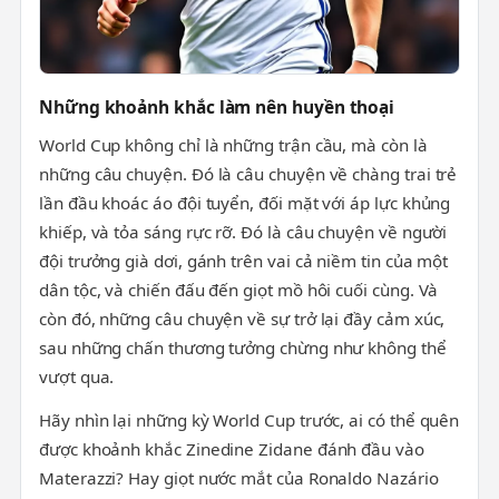
Những khoảnh khắc làm nên huyền thoại
World Cup không chỉ là những trận cầu, mà còn là
những câu chuyện. Đó là câu chuyện về chàng trai trẻ
lần đầu khoác áo đội tuyển, đối mặt với áp lực khủng
khiếp, và tỏa sáng rực rỡ. Đó là câu chuyện về người
đội trưởng già dơi, gánh trên vai cả niềm tin của một
dân tộc, và chiến đấu đến giọt mồ hôi cuối cùng. Và
còn đó, những câu chuyện về sự trở lại đầy cảm xúc,
sau những chấn thương tưởng chừng như không thể
vượt qua.
Hãy nhìn lại những kỳ World Cup trước, ai có thể quên
được khoảnh khắc Zinedine Zidane đánh đầu vào
Materazzi? Hay giọt nước mắt của Ronaldo Nazário