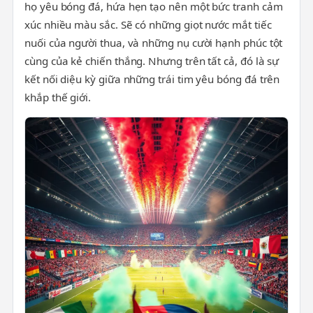
họ yêu bóng đá, hứa hẹn tạo nên một bức tranh cảm
xúc nhiều màu sắc. Sẽ có những giọt nước mắt tiếc
nuối của người thua, và những nụ cười hạnh phúc tột
cùng của kẻ chiến thắng. Nhưng trên tất cả, đó là sự
kết nối diệu kỳ giữa những trái tim yêu bóng đá trên
khắp thế giới.