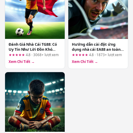
Đánh Giá Nhà Cái TG88: Có
Hướng dẫn cài đặt ứng
Uy Tín Như Lời Đồn Khó
dụng nhà cái EA88 an toàn,
Cưỡng?
không mã độc
★★★★★
4.8 · 3068+ lượt xem
★★★★★
4.8 · 1873+ lượt xem
Xem Chi Tiết →
Xem Chi Tiết →