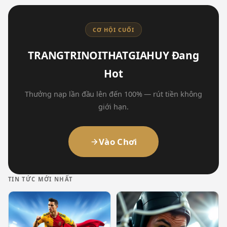
CƠ HỘI CUỐI
TRANGTRINOITHATGIAHUY Đang
Hot
Thưởng nạp lần đầu lên đến 100% — rút tiền không
giới hạn.
Vào Chơi
TIN TỨC MỚI NHẤT