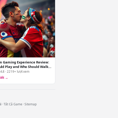
m Gaming Experience Review:
ld Play and Who Should Walk
★
4.8 · 2219+ lượt xem
iết →
é
·
Tất Cả Game
·
Sitemap