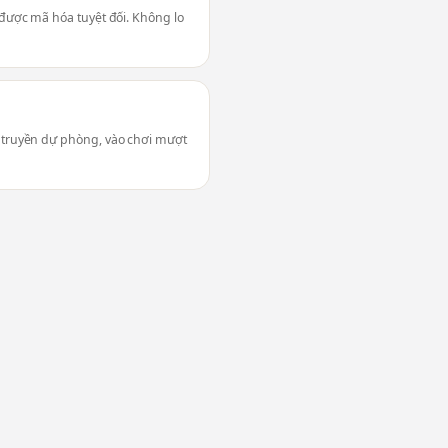
 được mã hóa tuyệt đối. Không lo
 truyền dự phòng, vào chơi mượt