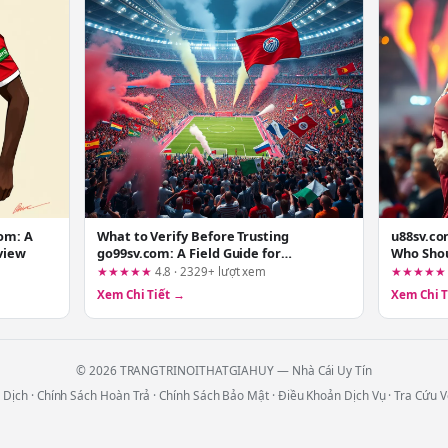
com: A
What to Verify Before Trusting
u88sv.co
view
go99sv.com: A Field Guide for
Who Shou
Vietnamese Players
Away
★★★★★
4.8 · 2329+ lượt xem
★★★★
Xem Chi Tiết →
Xem Chi T
© 2026 TRANGTRINOITHATGIAHUY — Nhà Cái Uy Tín
 Dịch
·
Chính Sách Hoàn Trả
·
Chính Sách Bảo Mật
·
Điều Khoản Dịch Vụ
·
Tra Cứu V