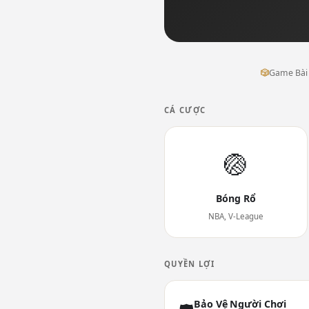
🎲
Game Bài
CÁ CƯỢC
🏐
Bóng Rổ
NBA, V-League
QUYỀN LỢI
Bảo Vệ Người Chơi