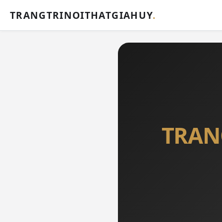
TRANGTRINOITHATGIAHUY
.
TRAN