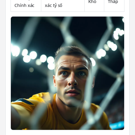
Khó
Thấp
Chính xác
xác tỷ số