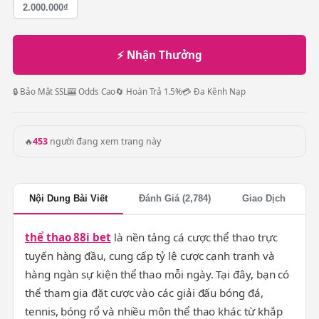
2.000.000₫
⚡ Nhận Thưởng
🔒 Bảo Mật SSL
🎰 Odds Cao
🔄 Hoàn Trả 1.5%
💳 Đa Kênh Nạp
🔥
453
người đang xem trang này
Nội Dung Bài Viết
Đánh Giá (2,784)
Giao Dịch
thể thao 88i bet
là nền tảng cá cược thể thao trực
tuyến hàng đầu, cung cấp tỷ lệ cược cạnh tranh và
hàng ngàn sự kiện thể thao mỗi ngày. Tại đây, bạn có
thể tham gia đặt cược vào các giải đấu bóng đá,
tennis, bóng rổ và nhiều môn thể thao khác từ khắp