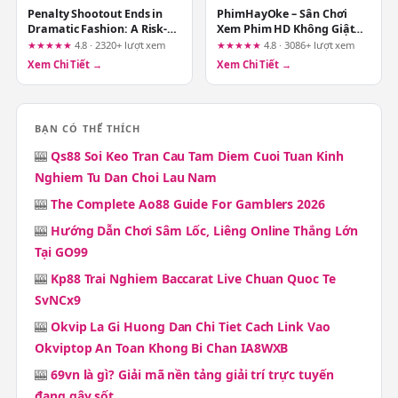
Penalty Shootout Ends in
PhimHayOke – Sân Chơi
Dramatic Fashion: A Risk-
Xem Phim HD Không Giật
Aware Review of
Lag Cho Dân Cá Cược
★★★★★
4.8 · 2320+ lượt xem
★★★★★
4.8 · 3086+ lượt xem
horecazaragoza.com
Xem Chi Tiết →
Xem Chi Tiết →
BẠN CÓ THỂ THÍCH
🎰
Qs88 Soi Keo Tran Cau Tam Diem Cuoi Tuan Kinh
Nghiem Tu Dan Choi Lau Nam
🎰
The Complete Ao88 Guide For Gamblers 2026
🎰
Hướng Dẫn Chơi Sâm Lốc, Liêng Online Thắng Lớn
Tại GO99
🎰
Kp88 Trai Nghiem Baccarat Live Chuan Quoc Te
SvNCx9
🎰
Okvip La Gi Huong Dan Chi Tiet Cach Link Vao
Okviptop An Toan Khong Bi Chan IA8WXB
🎰
69vn là gì? Giải mã nền tảng giải trí trực tuyến
đang gây sốt