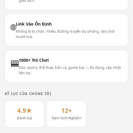
giao dịch.
Link Vào Ổn Định
🌐
Không lo bị chặn, nhiều đường truyền dự phòng, vào chơi
mượt mà.
1000+ Trò Chơi
🎰
Slot, casino, thể thao, bắn cá, game bài — đa dạng, cập nhật
liên tục.
KỶ LỤC CỦA CHÚNG TÔI
4.9★
12+
Đánh Giá
Năm Kinh Nghiệm