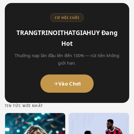
CƠ HỘI CUỐI
TRANGTRINOITHATGIAHUY Đang
Hot
Thưởng nạp lần đầu lên đến 100% — rút tiền không
giới hạn.
Vào Chơi
TIN TỨC MỚI NHẤT