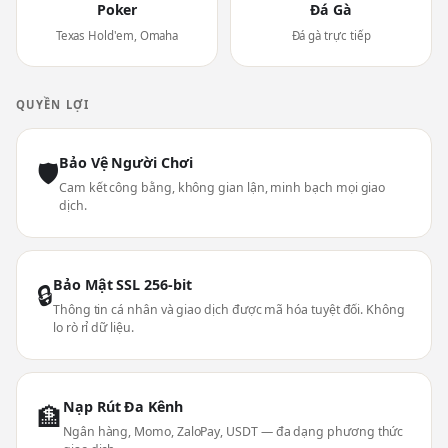
Poker
Đá Gà
Texas Hold'em, Omaha
Đá gà trực tiếp
QUYỀN LỢI
Bảo Vệ Người Chơi
🛡
Cam kết công bằng, không gian lận, minh bạch mọi giao
dịch.
Bảo Mật SSL 256-bit
🔒
Thông tin cá nhân và giao dịch được mã hóa tuyệt đối. Không
lo rò rỉ dữ liệu.
Nạp Rút Đa Kênh
🏦
Ngân hàng, Momo, ZaloPay, USDT — đa dạng phương thức