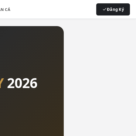
ẮN CÁ
Đăng Ký
Y
2026