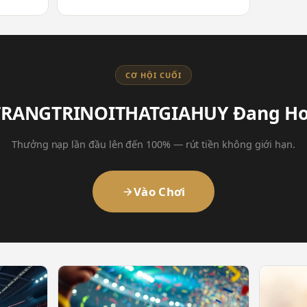
CƠ HỘI CUỐI
TRANGTRINOITHATGIAHUY Đang Ho
Thưởng nạp lần đầu lên đến 100% — rút tiền không giới hạn.
Vào Chơi