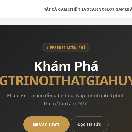
TẤT CẢ GAME
THỂ THAO
CASINO
SLOT GAME
B
♦ FREEBET MIỄN PHÍ
Khám Phá
GTRINOITHATGIAHU
Pháp lý cho cộng đồng betting. Nạp rút nhanh 3 phút.
Hỗ trợ tận tâm 24/7.
🎰 Vào Chơi
Đọc Tin Tức