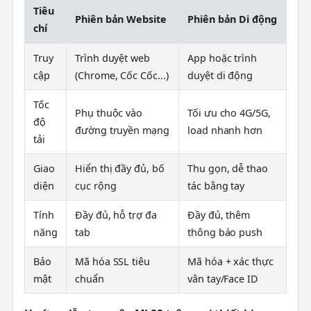
Tiêu
Phiên bản Website
Phiên bản Di động
chí
Truy
Trình duyệt web
App hoặc trình
cập
(Chrome, Cốc Cốc...)
duyệt di động
Tốc
Phụ thuộc vào
Tối ưu cho 4G/5G,
độ
đường truyền mạng
load nhanh hơn
tải
Giao
Hiển thị đầy đủ, bố
Thu gọn, dễ thao
diện
cục rộng
tác bằng tay
Tính
Đầy đủ, hỗ trợ đa
Đầy đủ, thêm
năng
tab
thông báo push
Bảo
Mã hóa SSL tiêu
Mã hóa + xác thực
mật
chuẩn
vân tay/Face ID