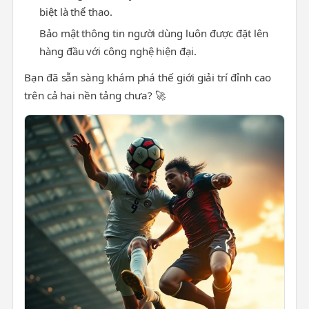
biệt là thể thao.
Bảo mật thông tin người dùng luôn được đặt lên
hàng đầu với công nghệ hiện đại.
Bạn đã sẵn sàng khám phá thế giới giải trí đỉnh cao
trên cả hai nền tảng chưa? 🚀