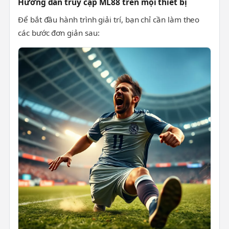
Hướng dẫn truy cập ML88 trên mọi thiết bị
Để bắt đầu hành trình giải trí, bạn chỉ cần làm theo
các bước đơn giản sau: