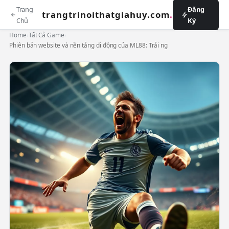
Trang
Đăng
trangtrinoithatgiahuy.com
.
Chủ
Ký
Home
›
Tất Cả Game
›
Phiên bản website và nền tảng di động của ML88: Trải ng