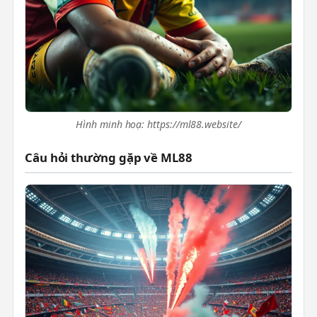
Hình minh hoạ: https://ml88.website/
Câu hỏi thường gặp về ML88