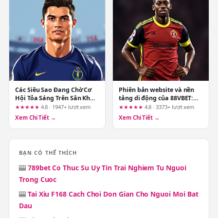
Các Siêu Sao Đang Chờ Cơ
Phiên bản website và nền
Hội Tỏa Sáng Trên Sân Khấu
tảng di động của 88VBET:
Lớn Nhất
Trải nghiệm nào tối ưu hơn?
★★★★★
4.8 · 1947+ lượt xem
★★★★★
4.8 · 3373+ lượt xem
Xem Chi Tiết →
Xem Chi Tiết →
BẠN CÓ THỂ THÍCH
🎰
789bet Co Thuc Su Uy Tin Trai Nghiem Tu Nguoi
Trong Cuoc
🎰
Tai Xiu F168 Cach Choi Don Gian Cho Nguoi Moi Bat
Dau