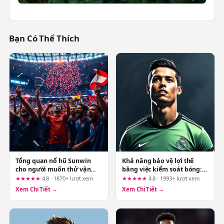
Bạn Có Thể Thích
Tổng quan nổ hũ Sunwin
Khả năng bảo vệ lợi thế
cho người muốn thử vận
bằng việc kiểm soát bóng:
may tại nhà cái
Góc nhìn từ chuyên gia
★★★★★
4.8 · 1870+ lượt xem
★★★★★
4.8 · 1993+ lượt xem
trước thềm bán kết World
Xem Chi Tiết →
Xem Chi Tiết →
Cup 2026