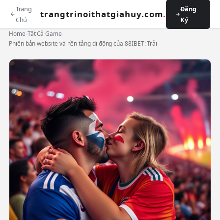
Trang
Đăng
trangtrinoithatgiahuy.com
.
Chủ
Ký
Home
›
Tất Cả Game
›
Phiên bản website và nền tảng di động của 88IBET: Trải