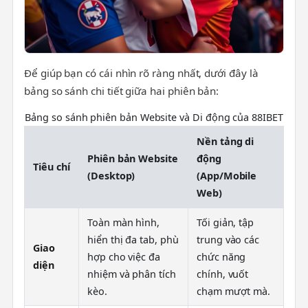
Để giúp bạn có cái nhìn rõ ràng nhất, dưới đây là
bảng so sánh chi tiết giữa hai phiên bản:
Bảng so sánh phiên bản Website và Di động của 88IBET
Nền tảng di
Phiên bản Website
động
Tiêu chí
(Desktop)
(App/Mobile
Web)
Toàn màn hình,
Tối giản, tập
hiển thị đa tab, phù
trung vào các
Giao
hợp cho việc đa
chức năng
diện
nhiệm và phân tích
chính, vuốt
kèo.
chạm mượt mà.