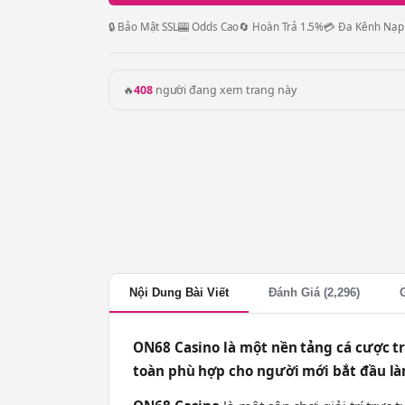
🔒 Bảo Mật SSL
🎰 Odds Cao
🔄 Hoàn Trả 1.5%
💳 Đa Kênh Nạp
🔥
408
người đang xem trang này
Nội Dung Bài Viết
Đánh Giá (2,296)
ON68 Casino là một nền tảng cá cược tr
toàn phù hợp cho người mới bắt đầu làm