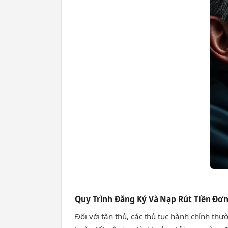
Quy Trình Đăng Ký Và Nạp Rút Tiền Đơn
Đối với tân thủ, các thủ tục hành chính thư