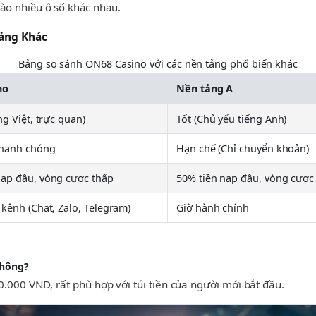
vào nhiều ô số khác nhau.
ảng Khác
Bảng so sánh ON68 Casino với các nền tảng phổ biến khác
no
Nền tảng A
ng Việt, trực quan)
Tốt (Chủ yếu tiếng Anh)
nhanh chóng
Hạn chế (Chỉ chuyển khoản)
nạp đầu, vòng cược thấp
50% tiền nạp đầu, vòng cược
 kênh (Chat, Zalo, Telegram)
Giờ hành chính
không?
0.000 VND, rất phù hợp với túi tiền của người mới bắt đầu.