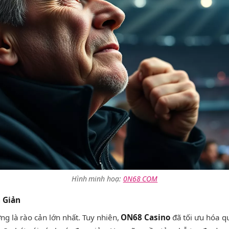
Hình minh hoạ:
0N68 COM
 Giản
ờng là rào cản lớn nhất. Tuy nhiên,
ON68 Casino
đã tối ưu hóa qu