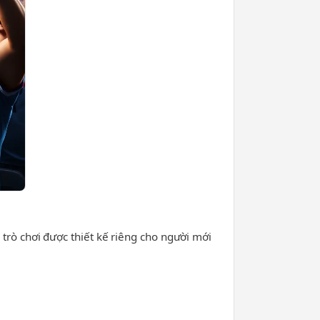
rò chơi được thiết kế riêng cho người mới