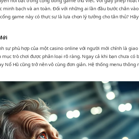
 tuyến nổi bật trong cộng đồng game thủ Việt. Với giấy phép hoạt
minh bạch và an toàn. Đối với những ai lần đầu bước chân vào l
 cổng game này có thực sự là lựa chọn lý tưởng cho tân thủ? Hãy c
Mới
h sự phù hợp của một casino online với người mới chính là giao
 mục trò chơi được phân loại rõ ràng. Ngay cả khi bạn chưa có 
 hay Nổ Hũ cũng trở nên vô cùng đơn giản. Hệ thống menu thông 