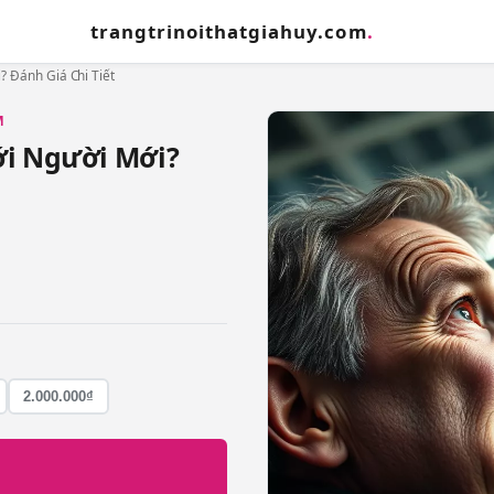
trangtrinoithatgiahuy.com
.
 Đánh Giá Chi Tiết
M
ới Người Mới?
2.000.000₫