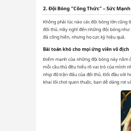
2. Đội Bóng "Công Thức" – Sức Mạn
Không phải lúc nào các đội bóng lớn cũng t
đối thủ. Hãy nghĩ đến những đội bóng như 
đá cống hiến, nhưng họ cực kỳ hiệu quả.
Bài toán khó cho mọi ứng viên vô địch
Điểm mạnh của những đội bóng này nằm 
mỗi cầu thủ đều hiểu rõ vai trò của mình nh
nhịp độ trận đấu của đối thủ. Đối đầu với h
khai lối chơi quen thuộc, bạn dễ dàng rơi v