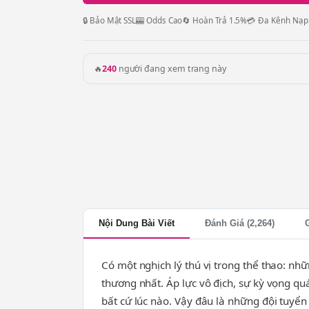
🔒 Bảo Mật SSL
🎰 Odds Cao
🔄 Hoàn Trả 1.5%
💳 Đa Kênh Nạp
🔥
240
người đang xem trang này
Nội Dung Bài Viết
Đánh Giá (2,264)
Có một nghịch lý thú vị trong thể thao: nh
thương nhất. Áp lực vô địch, sự kỳ vọng q
bất cứ lúc nào. Vậy đâu là những đội tuyể