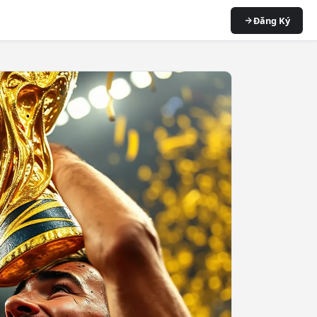
Đăng Ký