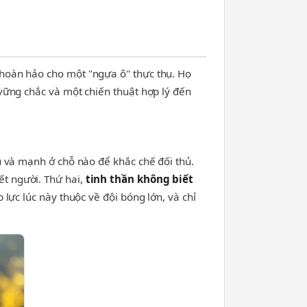
 hoàn hảo cho một "ngựa ô" thực thụ. Họ
 vững chắc và một chiến thuật hợp lý đến
u và mạnh ở chỗ nào để khắc chế đối thủ.
t người. Thứ hai,
tinh thần không biết
lực lúc này thuộc về đội bóng lớn, và chỉ