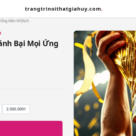
trangtrinoithatgiahuy.com
.
Ứng Viên Vô Địch
M
ánh Bại Mọi Ứng
2.000.000₫