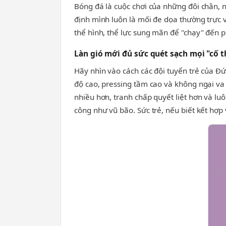
Bóng đá là cuộc chơi của những đôi chân, 
định mình luôn là mối đe dọa thường trực v
thể hình, thể lực sung mãn để "chạy" đến p
Làn gió mới đủ sức quét sạch mọi "cố t
Hãy nhìn vào cách các đội tuyển trẻ của Đ
độ cao, pressing tầm cao và không ngại va c
nhiều hơn, tranh chấp quyết liệt hơn và luô
công như vũ bão. Sức trẻ, nếu biết kết hợp 