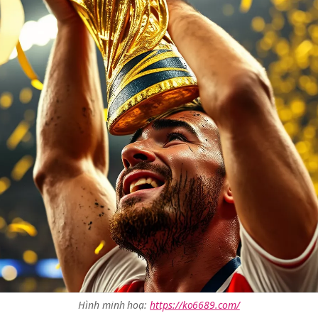
Hình minh hoạ:
https://ko6689.com/