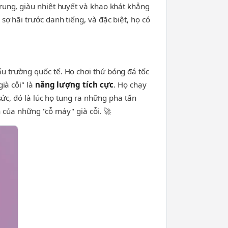
rung, giàu nhiệt huyết và khao khát khẳng
ợ hãi trước danh tiếng, và đặc biệt, họ có
u trường quốc tế. Họ chơi thứ bóng đá tốc
ià cỗi" là
năng lượng tích cực
. Họ chạy
sức, đó là lúc họ tung ra những pha tấn
h của những "cỗ máy" già cỗi. 🚀