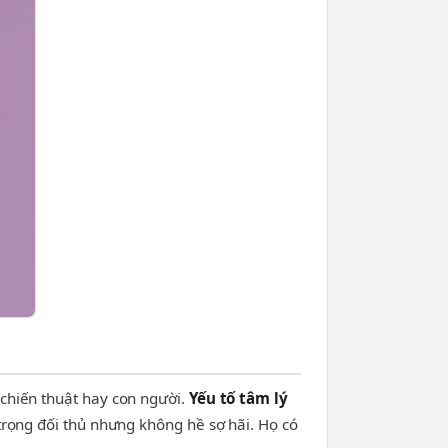
 chiến thuật hay con người.
Yếu tố tâm lý
trọng đối thủ nhưng không hề sợ hãi. Họ có