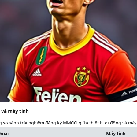
 và máy tính
 so sánh trải nghiệm đăng ký MMOO giữa thiết bị di động và máy
hoại
Máy tính