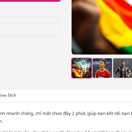
Giao Dịch
ình nhanh chóng, chỉ mất chưa đầy 2 phút, giúp bạn kết nối bạn
h.