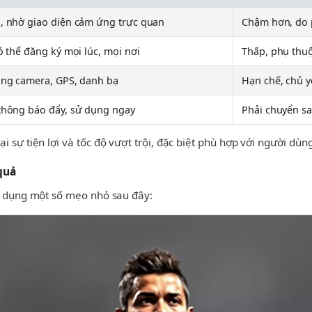
 nhờ giao diện cảm ứng trực quan
Chậm hơn, do 
ó thể đăng ký mọi lúc, mọi nơi
Thấp, phụ thuộc
ng camera, GPS, danh bạ
Hạn chế, chủ y
hông báo đẩy, sử dụng ngay
Phải chuyển sa
i sự tiện lợi và tốc độ vượt trội, đặc biệt phù hợp với người dù
quả
áp dụng một số mẹo nhỏ sau đây: