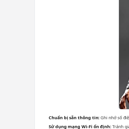
Chuẩn bị sẵn thông tin:
Ghi nhớ số điệ
Sử dụng mạng Wi-Fi ổn định:
Tránh gi