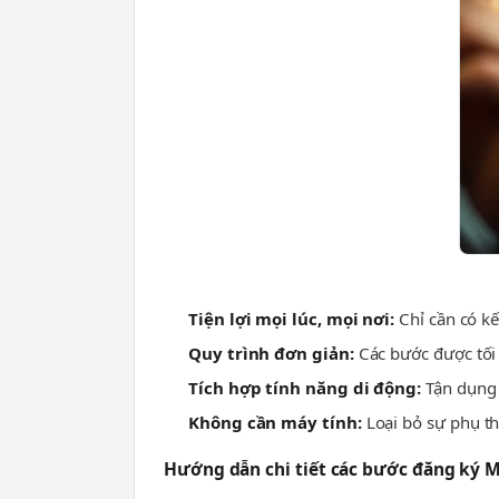
Tiện lợi mọi lúc, mọi nơi:
Chỉ cần có kế
Quy trình đơn giản:
Các bước được tối
Tích hợp tính năng di động:
Tận dụng 
Không cần máy tính:
Loại bỏ sự phụ th
Hướng dẫn chi tiết các bước đăng ký 