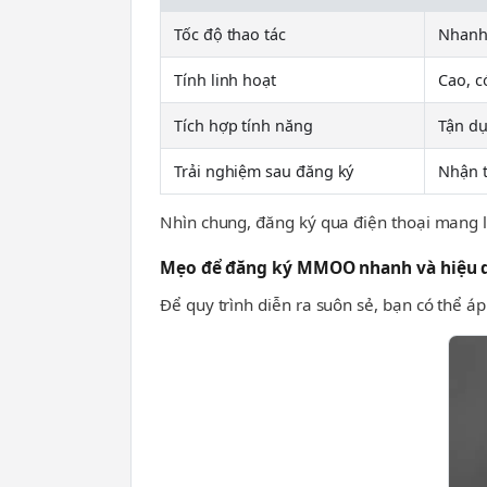
Tốc độ thao tác
Nhanh,
Tính linh hoạt
Cao, c
Tích hợp tính năng
Tận dụ
Trải nghiệm sau đăng ký
Nhận t
Nhìn chung, đăng ký qua điện thoại mang lạ
Mẹo để đăng ký MMOO nhanh và hiệu 
Để quy trình diễn ra suôn sẻ, bạn có thể 