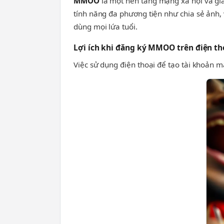
MMOO
là một nền tảng mạng xã hội và giải
tính năng đa phương tiện như chia sẻ ảnh,
dùng mọi lứa tuổi.
Lợi ích khi đăng ký MMOO trên điện th
Việc sử dụng điện thoại để tạo tài khoản ma