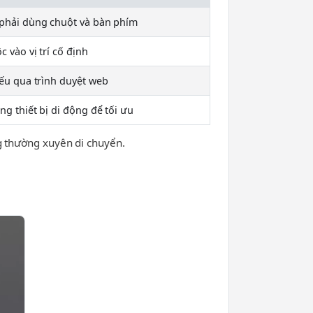
phải dùng chuột và bàn phím
 vào vị trí cố định
ếu qua trình duyệt web
ng thiết bị di động để tối ưu
ng thường xuyên di chuyển.