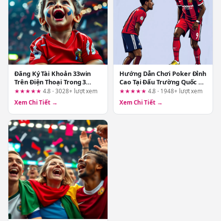
Đăng Ký Tài Khoản 33win
Hướng Dẫn Chơi Poker Đỉnh
Trên Điện Thoại Trong 3
Cao Tại Đấu Trường Quốc Tế
Bước Đơn Giản
NK88
★★★★★
4.8 · 3028+ lượt xem
★★★★★
4.8 · 1948+ lượt xem
Xem Chi Tiết →
Xem Chi Tiết →