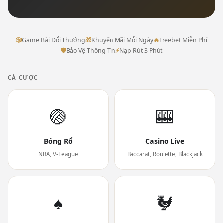
🎲
Game Bài Đổi Thưởng
🎁
Khuyến Mãi Mỗi Ngày
🔥
Freebet Miễn Phí
🛡
Bảo Vệ Thông Tin
⚡
Nạp Rút 3 Phút
CÁ CƯỢC
🏐
🎰
Bóng Rổ
Casino Live
NBA, V-League
Baccarat, Roulette, Blackjack
♠
🐓