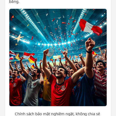
bằng.
Chính sách bảo mật nghiêm ngặt, không chia sẻ