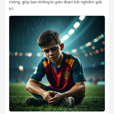
chóng, giúp bạn không bị gián đoạn trải nghiệm giải
trí.