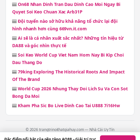
🎰
On68 Nhan Dinh Tran Dau Dinh Cao Moi Ngay Bi
Quyet Soi Keo Chuan Xac Arb31P
🎰
Đội tuyển nào sở hữu khả năng tổ chức lại đội
hình nhanh hơn cùng 669vn.it.com
🎰
Ai sẽ là cá nhân xuất sắc nhất? Những tín hiệu từ
DA88 và góc nhìn thực tế
🎰
Soi Keo World Cup Viet Nam Hom Nay Bi Kip Choi
Dau Thang Do
🎰
79king Exploring The Historical Roots And Impact
Of The Brand
🎰
World Cup 2026 Nhung Thay Doi Lich Su Va Con Sot
Bong Da Moi
🎰
Kham Pha Sic Bo Live Dinh Cao Tai U888 7i16Hw
© 2026 trangtrinoithatgiahuy.com — Nhà Cái Uy Tín
Contact
·
Chính Sách Giao Dịch
·
Chính Sách Hoàn Trả
·
Chính Sách Bảo Mật
Đặc điểm nổi bật của nền tảng AO88 – Giải trí trực tuyến đỉnh cao