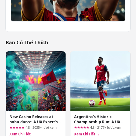
Bạn Có Thể Thích
New Casino Releases at
Argentina’s Historic
nohu.dance: A UX Expert’s
Championship Run: A UX
Breakdown of Who Should
Expert’s Journey Through
★★★★★
4.8 · 3035+ lượt xem
★★★★★
4.8 · 2177+ lượt xem
(and Shouldn’t) Join
kuwin’s Full Coverage
Xem Chi Tiết →
Xem Chi Tiết →