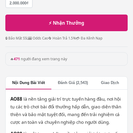
2.000.000₫
⚡ Nhận Thưởng
🔒 Bảo Mật SSL
🎰 Odds Cao
🔄 Hoàn Trả 1.5%
💳 Đa Kênh Nạp
🔥
471
người đang xem trang này
Nội Dung Bài Viết
Đánh Giá (2,543)
Giao Dịch
AO88
là nền tảng giải trí trực tuyến hàng đầu, nơi hội
tụ các trò chơi bài đổi thưởng hấp dẫn, giao diện thân
thiện và bảo mật tuyệt đối, mang đến trải nghiệm cá
cược an toàn và chuyên nghiệp cho người dùng.