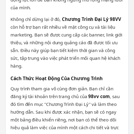
của mình.
Không chỉ dừng lại ở đó,
Chương Trình Đại Lý 98VV
còn hỗ trợ bạn rất nhiều về mặt công cụ và tài liệu
marketing. Bạn sẽ được cung cấp các banner, link giới
thiệu, và những nội dung quảng cáo đã được tối ưu
sẵn. Điều này giúp bạn tiết kiệm thời gian và công
sức, tập trung vào việc phát triển mối quan hệ khách
hàng.
Cách Thức Hoạt Động Của Chương Trình
Quy trình tham gia vô cùng đơn giản. Bạn chỉ cần
đăng ký tài khoản trên trang chủ của
98vv com
, sau
đó tìm đến mục "Chương Trình Đại Lý" và làm theo
hướng dẫn. Sau khi được xác nhận, bạn sẽ có ngay
một bảng điều khiển riêng, nơi bạn có thể theo dõi
hiệu quả làm việc của mình một cách chi tiết và trực