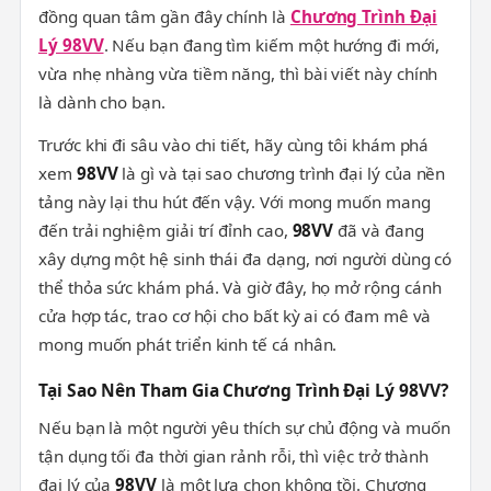
đồng quan tâm gần đây chính là
Chương Trình Đại
Lý 98VV
. Nếu bạn đang tìm kiếm một hướng đi mới,
vừa nhẹ nhàng vừa tiềm năng, thì bài viết này chính
là dành cho bạn.
Trước khi đi sâu vào chi tiết, hãy cùng tôi khám phá
xem
98VV
là gì và tại sao chương trình đại lý của nền
tảng này lại thu hút đến vậy. Với mong muốn mang
đến trải nghiệm giải trí đỉnh cao,
98VV
đã và đang
xây dựng một hệ sinh thái đa dạng, nơi người dùng có
thể thỏa sức khám phá. Và giờ đây, họ mở rộng cánh
cửa hợp tác, trao cơ hội cho bất kỳ ai có đam mê và
mong muốn phát triển kinh tế cá nhân.
Tại Sao Nên Tham Gia Chương Trình Đại Lý 98VV?
Nếu bạn là một người yêu thích sự chủ động và muốn
tận dụng tối đa thời gian rảnh rỗi, thì việc trở thành
đại lý của
98VV
là một lựa chọn không tồi. Chương