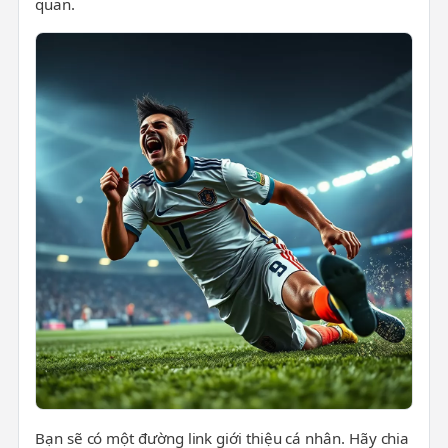
quan.
Bạn sẽ có một đường link giới thiệu cá nhân. Hãy chia