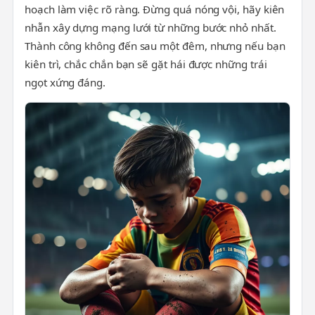
hoạch làm việc rõ ràng. Đừng quá nóng vội, hãy kiên
nhẫn xây dựng mạng lưới từ những bước nhỏ nhất.
Thành công không đến sau một đêm, nhưng nếu bạn
kiên trì, chắc chắn bạn sẽ gặt hái được những trái
ngọt xứng đáng.