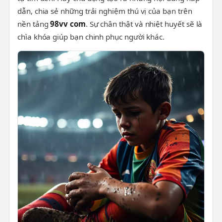
dẫn, chia sẻ những trải nghiệm thú vị của bạn trên
nền tảng
98vv com
. Sự chân thật và nhiệt huyết sẽ là
chìa khóa giúp bạn chinh phục người khác.