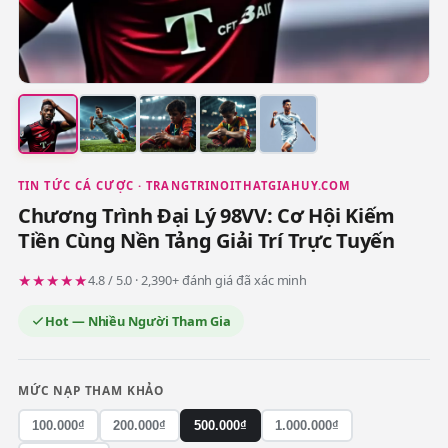
TIN TỨC CÁ CƯỢC · TRANGTRINOITHATGIAHUY.COM
Chương Trình Đại Lý 98VV: Cơ Hội Kiếm
Tiền Cùng Nền Tảng Giải Trí Trực Tuyến
★★★★★
4.8 / 5.0 · 2,390+ đánh giá đã xác minh
Hot — Nhiều Người Tham Gia
MỨC NẠP THAM KHẢO
100.000₫
200.000₫
500.000₫
1.000.000₫