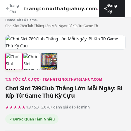
Trang
Đăng
trangtrinoithatgiahuy.com
.
Chủ
Ký
Home
›
Tất Cả Game
›
Chơi Slot 789Club Thắng Lớn Mỗi Ngày: Bí Kíp Từ Game Th
TIN TỨC CÁ CƯỢC · TRANGTRINOITHATGIAHUY.COM
Chơi Slot 789Club Thắng Lớn Mỗi Ngày: Bí
Kíp Từ Game Thủ Kỳ Cựu
★★★★★
4.8 / 5.0 · 3,076+ đánh giá đã xác minh
Được Quan Tâm Nhiều