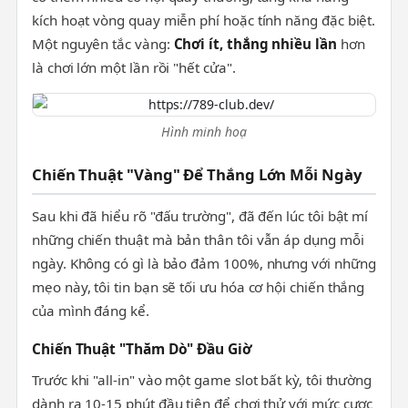
kích hoạt vòng quay miễn phí hoặc tính năng đặc biệt.
Một nguyên tắc vàng:
Chơi ít, thắng nhiều lần
hơn
là chơi lớn một lần rồi "hết cửa".
Hình minh hoạ
Chiến Thuật "Vàng" Để Thắng Lớn Mỗi Ngày
Sau khi đã hiểu rõ "đấu trường", đã đến lúc tôi bật mí
những chiến thuật mà bản thân tôi vẫn áp dụng mỗi
ngày. Không có gì là bảo đảm 100%, nhưng với những
mẹo này, tôi tin bạn sẽ tối ưu hóa cơ hội chiến thắng
của mình đáng kể.
Chiến Thuật "Thăm Dò" Đầu Giờ
Trước khi "all-in" vào một game slot bất kỳ, tôi thường
dành ra 10-15 phút đầu tiên để chơi thử với mức cược