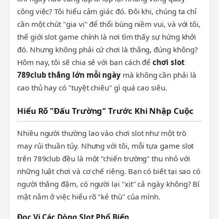
công việc? Tôi hiểu cảm giác đó. Đôi khi, chúng ta chỉ
cần một chút "gia vị" để thổi bùng niềm vui, và với tôi,
thế giới slot game chính là nơi tìm thấy sự hứng khởi
đó. Nhưng không phải cứ chơi là thắng, đúng không?
Hôm nay, tôi sẽ chia sẻ với bạn cách để
chơi slot
789club thắng lớn mỗi ngày
mà không cần phải là
cao thủ hay có "tuyệt chiêu" gì quá cao siêu.
Hiểu Rõ "Đấu Trường" Trước Khi Nhập Cuộc
Nhiều người thường lao vào chơi slot như một trò
may rủi thuần túy. Nhưng với tôi, mỗi tựa game slot
trên 789club đều là một "chiến trường" thu nhỏ với
những luật chơi và cơ chế riêng. Bạn có biết tại sao có
người thắng đậm, có người lại "xịt" cả ngày không? Bí
mật nằm ở việc hiểu rõ "kẻ thù" của mình.
Đọc Vị Các Dòng Slot Phổ Biến