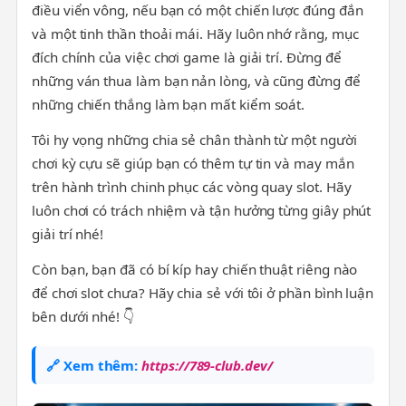
điều viển vông, nếu bạn có một chiến lược đúng đắn
và một tinh thần thoải mái. Hãy luôn nhớ rằng, mục
đích chính của việc chơi game là giải trí. Đừng để
những ván thua làm bạn nản lòng, và cũng đừng để
những chiến thắng làm bạn mất kiểm soát.
Tôi hy vọng những chia sẻ chân thành từ một người
chơi kỳ cựu sẽ giúp bạn có thêm tự tin và may mắn
trên hành trình chinh phục các vòng quay slot. Hãy
luôn chơi có trách nhiệm và tận hưởng từng giây phút
giải trí nhé!
Còn bạn, bạn đã có bí kíp hay chiến thuật riêng nào
để chơi slot chưa? Hãy chia sẻ với tôi ở phần bình luận
bên dưới nhé! 👇
🔗 Xem thêm:
https://789-club.dev/