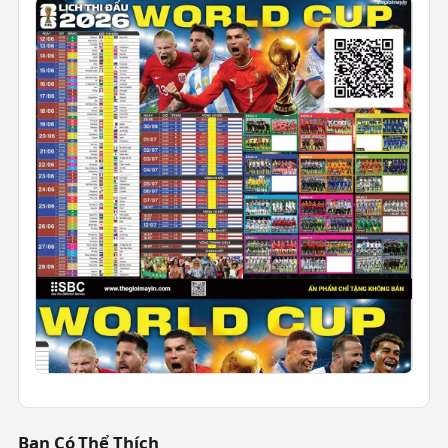
Bạn Có Thể Thích