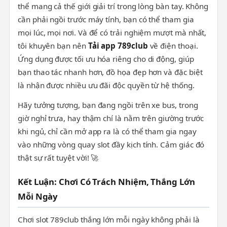
thể mang cả thế giới giải trí trong lòng bàn tay. Không
cần phải ngồi trước máy tính, bạn có thể tham gia
mọi lúc, mọi nơi. Và để có trải nghiệm mượt mà nhất,
tôi khuyên bạn nên
Tải app 789club
về điện thoại.
Ứng dụng được tối ưu hóa riêng cho di động, giúp
bạn thao tác nhanh hơn, đồ họa đẹp hơn và đặc biệt
là nhận được nhiều ưu đãi độc quyền từ hệ thống.
Hãy tưởng tượng, bạn đang ngồi trên xe bus, trong
giờ nghỉ trưa, hay thậm chí là nằm trên giường trước
khi ngủ, chỉ cần mở app ra là có thể tham gia ngay
vào những vòng quay slot đầy kịch tính. Cảm giác đó
thật sự rất tuyệt vời! 🚀
Kết Luận: Chơi Có Trách Nhiệm, Thắng Lớn
Mỗi Ngày
Chơi slot 789club thắng lớn mỗi ngày không phải là