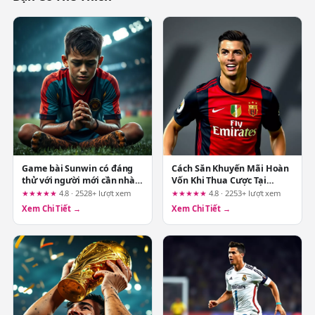
Game bài Sunwin có đáng
Cách Săn Khuyến Mãi Hoàn
thử với người mới cần nhà
Vốn Khi Thua Cược Tại
cái dễ thao tác không?
GO99: Đọc Điều Khoản
★★★★★
4.8 · 2528+ lượt xem
★★★★★
4.8 · 2253+ lượt xem
Trước, Nhận Tiền Sau
Xem Chi Tiết →
Xem Chi Tiết →