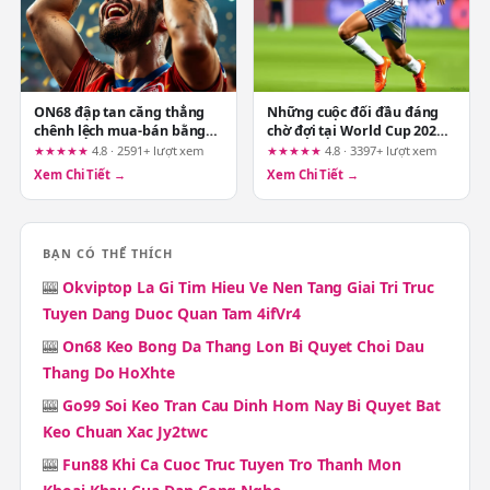
ON68 đập tan căng thẳng
Những cuộc đối đầu đáng
chênh lệch mua-bán bằng
chờ đợi tại World Cup 2026:
hàng ngàn quà tặng siêu
Bữa tiệc bóng đá chưa từng
★★★★★
4.8 · 2591+ lượt xem
★★★★★
4.8 · 3397+ lượt xem
xịn: Phân tích các tuyên bố
có
Xem Chi Tiết →
Xem Chi Tiết →
quảng cáo
BẠN CÓ THỂ THÍCH
🎰
Okviptop La Gi Tim Hieu Ve Nen Tang Giai Tri Truc
Tuyen Dang Duoc Quan Tam 4ifVr4
🎰
On68 Keo Bong Da Thang Lon Bi Quyet Choi Dau
Thang Do HoXhte
🎰
Go99 Soi Keo Tran Cau Dinh Hom Nay Bi Quyet Bat
Keo Chuan Xac Jy2twc
🎰
Fun88 Khi Ca Cuoc Truc Tuyen Tro Thanh Mon