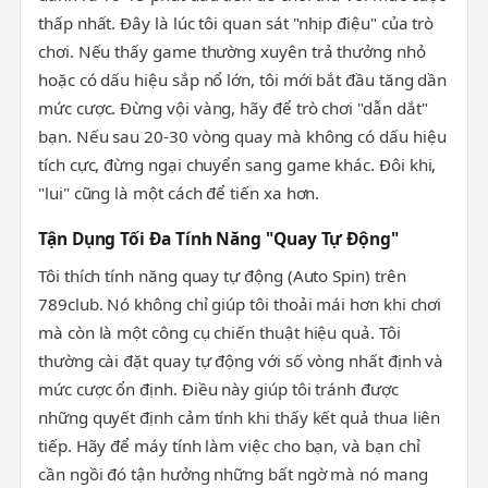
thấp nhất. Đây là lúc tôi quan sát "nhịp điệu" của trò
chơi. Nếu thấy game thường xuyên trả thưởng nhỏ
hoặc có dấu hiệu sắp nổ lớn, tôi mới bắt đầu tăng dần
mức cược. Đừng vội vàng, hãy để trò chơi "dẫn dắt"
bạn. Nếu sau 20-30 vòng quay mà không có dấu hiệu
tích cực, đừng ngại chuyển sang game khác. Đôi khi,
"lui" cũng là một cách để tiến xa hơn.
Tận Dụng Tối Đa Tính Năng "Quay Tự Động"
Tôi thích tính năng quay tự động (Auto Spin) trên
789club. Nó không chỉ giúp tôi thoải mái hơn khi chơi
mà còn là một công cụ chiến thuật hiệu quả. Tôi
thường cài đặt quay tự động với số vòng nhất định và
mức cược ổn định. Điều này giúp tôi tránh được
những quyết định cảm tính khi thấy kết quả thua liên
tiếp. Hãy để máy tính làm việc cho bạn, và bạn chỉ
cần ngồi đó tận hưởng những bất ngờ mà nó mang