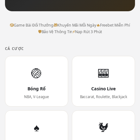
🎲
Game Bài Đổi Thưởng
🎁
Khuyến Mãi Mỗi Ngày
🔥
Freebet Miễn Phí
🛡
Bảo Vệ Thông Tin
⚡
Nạp Rút 3 Phút
CÁ CƯỢC
🏐
🎰
Bóng Rổ
Casino Live
NBA, V-League
Baccarat, Roulette, Blackjack
♠
🐓