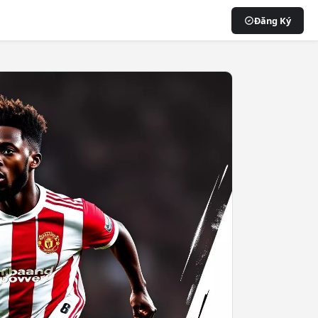
Đăng Ký