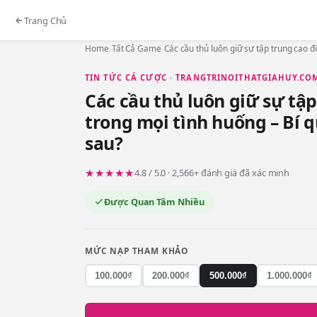
Trang Chủ
Home
›
Tất Cả Game
›
Các cầu thủ luôn giữ sự tập trung cao đ
TIN TỨC CÁ CƯỢC · TRANGTRINOITHATGIAHUY.CO
Các cầu thủ luôn giữ sự tập
trong mọi tình huống – Bí 
sau?
★★★★★
4.8 / 5.0 · 2,566+ đánh giá đã xác minh
Được Quan Tâm Nhiều
MỨC NẠP THAM KHẢO
100.000₫
200.000₫
500.000₫
1.000.000₫