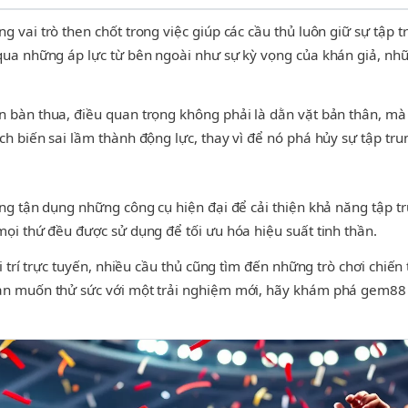
g vai trò then chốt trong việc giúp các cầu thủ luôn giữ sự tập 
qua những áp lực từ bên ngoài như sự kỳ vọng của khán giả, những
 bàn thua, điều quan trọng không phải là dằn vặt bản thân, mà l
ch biến sai lầm thành động lực, thay vì để nó phá hủy sự tập tru
cũng tận dụng những công cụ hiện đại để cải thiện khả năng tập 
mọi thứ đều được sử dụng để tối ưu hóa hiệu suất tinh thần.
iải trí trực tuyến, nhiều cầu thủ cũng tìm đến những trò chơi ch
ạn muốn thử sức với một trải nghiệm mới, hãy khám phá gem88 – 