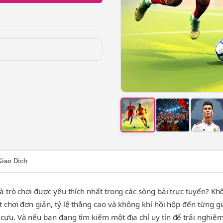
Giao Dịch
là trò chơi được yêu thích nhất trong các sòng bài trực tuyến? K
t chơi đơn giản, tỷ lệ thắng cao và không khí hồi hộp đến từng gi
 cựu. Và nếu bạn đang tìm kiếm một địa chỉ uy tín để trải nghiệ