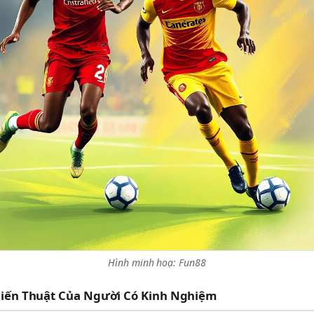
Hình minh hoạ: Fun88
Chiến Thuật Của Người Có Kinh Nghiệm