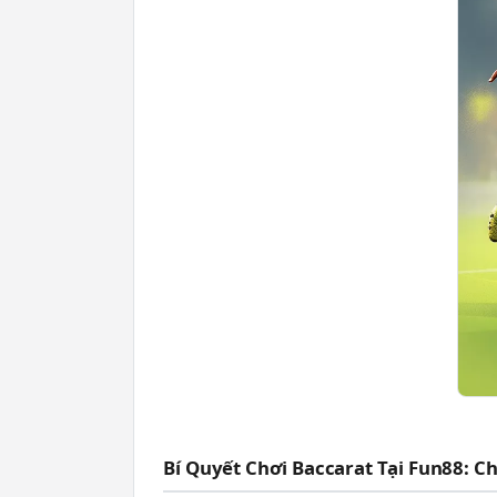
Bí Quyết Chơi Baccarat Tại Fun88: 