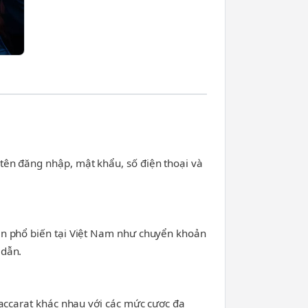
tên đăng nhập, mật khẩu, số điện thoại và
oán phổ biến tại Việt Nam như chuyển khoản
 dẫn.
 baccarat khác nhau với các mức cược đa