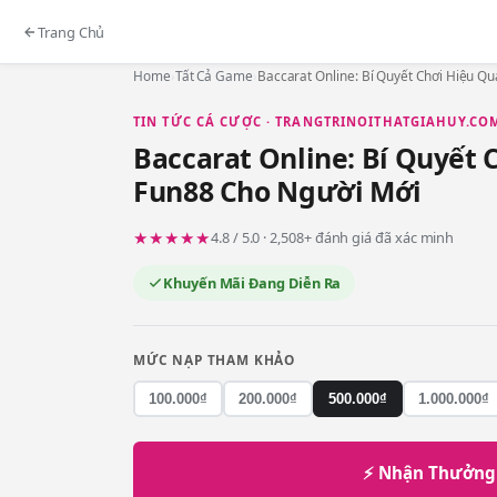
Trang Chủ
Home
›
Tất Cả Game
›
Baccarat Online: Bí Quyết Chơi Hiệu Qu
TIN TỨC CÁ CƯỢC · TRANGTRINOITHATGIAHUY.CO
Baccarat Online: Bí Quyết 
Fun88 Cho Người Mới
★★★★★
4.8 / 5.0 · 2,508+ đánh giá đã xác minh
Khuyến Mãi Đang Diễn Ra
MỨC NẠP THAM KHẢO
100.000₫
200.000₫
500.000₫
1.000.000₫
⚡ Nhận Thưởng