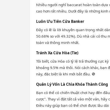
Nhiều người nghĩ baccarat hoàn toàn dựa 
cao hơn rất nhiều. Dưới đây là những kinh
Luôn Ưu Tiên Cửa Banker
Đây có lẽ là lời khuyên quan trọng nhất dà
50.68% so với 49.32%). Dù nhà cái có thu 
toàn và thông minh nhất.
Tránh Xa Cửa Hòa (Tie)
Tôi biết, cửa Hòa có tỷ lệ trả thưởng cực k
khoảng 9.5% mà thôi. Nói cách khác, bạn đ
này, đặc biệt là khi mới bắt đầu. 🚫
Quản Lý Vốn Là Chìa Khóa Thành Công
Bạn có thể có chiến thuật chơi hay đến đâ
cược". Thay vì đặt tất cả vào một ván, hãy
Điều này giúp bạn có thể chơi được lâu dà