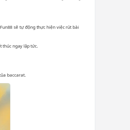
Fun88 sẽ tự động thực hiện việc rút bài
t thúc ngay lập tức.
của baccarat.