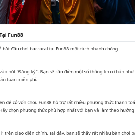
Tại Fun88
ể bắt đầu chơi baccarat tại Fun88 một cách nhanh chóng.
vào nút "Đăng ký". Bạn sẽ cần điền một số thông tin cơ bản như 
oàn toàn miễn phí.
iền để có vốn chơi. Fun88 hỗ trợ rất nhiều phương thức thanh t
.. Hãy chọn phương thức phù hợp nhất với bạn và làm theo hướng
" trên giao diện chính. Tại đây, bạn sẽ thấy rất nhiều bàn chơi