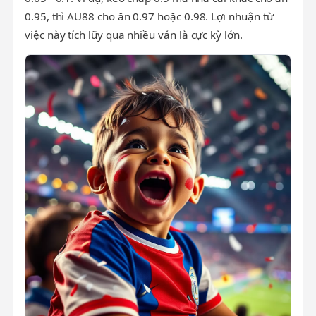
0.95, thì AU88 cho ăn 0.97 hoặc 0.98. Lợi nhuận từ
việc này tích lũy qua nhiều ván là cực kỳ lớn.