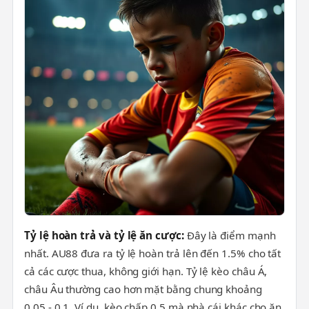
Tỷ lệ hoàn trả và tỷ lệ ăn cược:
Đây là điểm mạnh
nhất. AU88 đưa ra tỷ lệ hoàn trả lên đến 1.5% cho tất
cả các cược thua, không giới hạn. Tỷ lệ kèo châu Á,
châu Âu thường cao hơn mặt bằng chung khoảng
0.05 - 0.1. Ví dụ, kèo chấp 0.5 mà nhà cái khác cho ăn