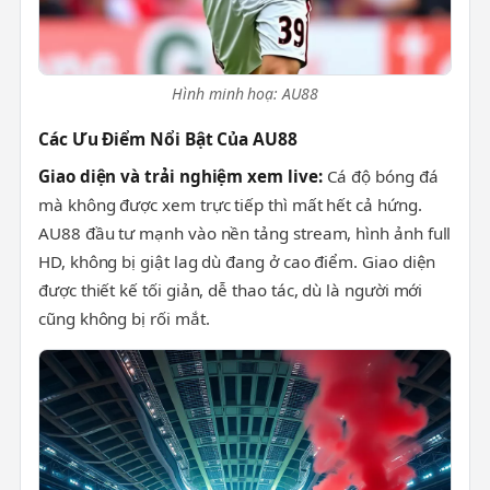
Hình minh hoạ: AU88
Các Ưu Điểm Nổi Bật Của AU88
Giao diện và trải nghiệm xem live:
Cá độ bóng đá
mà không được xem trực tiếp thì mất hết cả hứng.
AU88 đầu tư mạnh vào nền tảng stream, hình ảnh full
HD, không bị giật lag dù đang ở cao điểm. Giao diện
được thiết kế tối giản, dễ thao tác, dù là người mới
cũng không bị rối mắt.