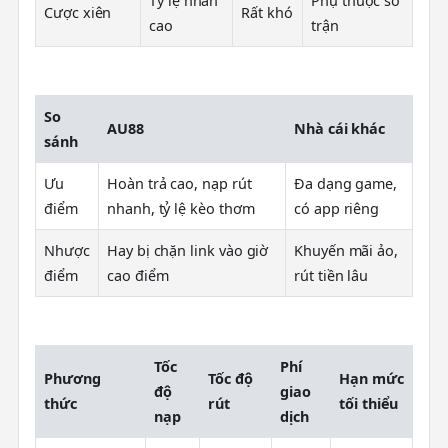
Tỷ lệ nhân
Phụ thuộc số
Cược xiên
Rất khó
cao
trận
So
AU88
Nhà cái khác
sánh
Ưu
Hoàn trả cao, nạp rút
Đa dạng game,
điểm
nhanh, tỷ lệ kèo thơm
có app riêng
Nhược
Hay bị chặn link vào giờ
Khuyến mãi ảo,
điểm
cao điểm
rút tiền lâu
Tốc
Phí
Phương
Tốc độ
Hạn mức
độ
giao
thức
rút
tối thiểu
nạp
dịch