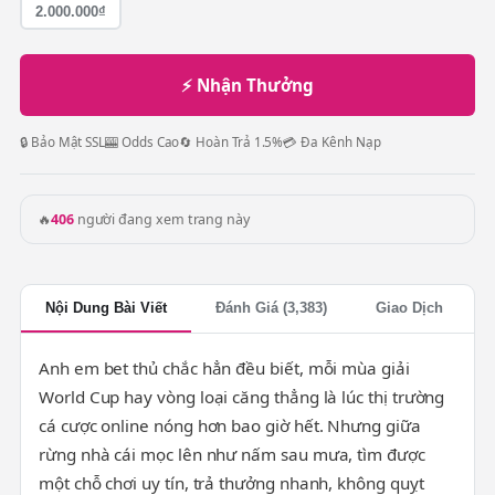
2.000.000₫
⚡ Nhận Thưởng
🔒 Bảo Mật SSL
🎰 Odds Cao
🔄 Hoàn Trả 1.5%
💳 Đa Kênh Nạp
🔥
406
người đang xem trang này
Nội Dung Bài Viết
Đánh Giá (3,383)
Giao Dịch
Anh em bet thủ chắc hẳn đều biết, mỗi mùa giải
World Cup hay vòng loại căng thẳng là lúc thị trường
cá cược online nóng hơn bao giờ hết. Nhưng giữa
rừng nhà cái mọc lên như nấm sau mưa, tìm được
một chỗ chơi uy tín, trả thưởng nhanh, không quỵt