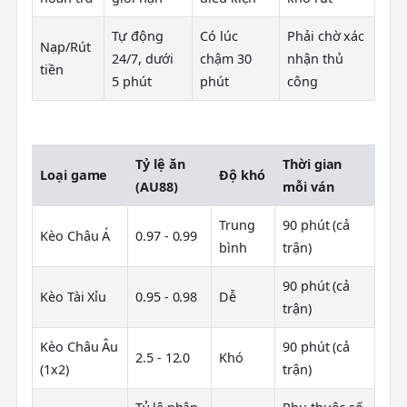
Tự động
Có lúc
Phải chờ xác
Nạp/Rút
24/7, dưới
chậm 30
nhận thủ
tiền
5 phút
phút
công
Tỷ lệ ăn
Thời gian
Loại game
Độ khó
(AU88)
mỗi ván
Trung
90 phút (cả
Kèo Châu Á
0.97 - 0.99
bình
trận)
90 phút (cả
Kèo Tài Xỉu
0.95 - 0.98
Dễ
trận)
Kèo Châu Âu
90 phút (cả
2.5 - 12.0
Khó
(1x2)
trận)