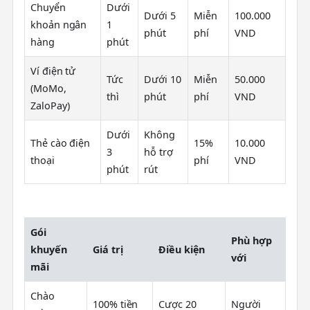
Chuyển
Dưới
Dưới 5
Miễn
100.000
khoản ngân
1
phút
phí
VND
hàng
phút
Ví điện tử
Tức
Dưới 10
Miễn
50.000
(MoMo,
thì
phút
phí
VND
ZaloPay)
Dưới
Không
Thẻ cào điện
15%
10.000
3
hỗ trợ
thoại
phí
VND
phút
rút
Gói
Phù hợp
khuyến
Giá trị
Điều kiện
với
mãi
Chào
100% tiền
Cược 20
Người