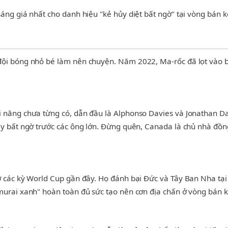
áng giá nhất cho danh hiệu "kẻ hủy diệt bất ngờ" tại vòng bán 
ội bóng nhỏ bé làm nên chuyện. Năm 2022, Ma-rốc đã lọt vào bá
năng chưa từng có, dẫn đầu là Alphonso Davies và Jonathan David.
y bất ngờ trước các ông lớn. Đừng quên, Canada là chủ nhà đồng t
ở các kỳ World Cup gần đây. Họ đánh bại Đức và Tây Ban Nha tại
murai xanh" hoàn toàn đủ sức tạo nên cơn địa chấn ở vòng bán k