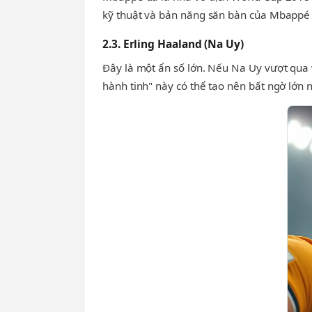
kỹ thuật và bản năng săn bàn của Mbappé 
2.3. Erling Haaland (Na Uy)
Đây là một ẩn số lớn. Nếu Na Uy vượt qua v
hành tinh" này có thể tạo nên bất ngờ lớn n