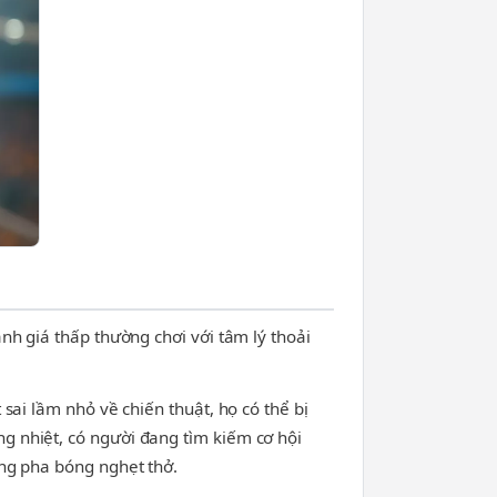
nh giá thấp thường chơi với tâm lý thoải
sai lầm nhỏ về chiến thuật, họ có thể bị
g nhiệt, có người đang tìm kiếm cơ hội
ững pha bóng nghẹt thở.