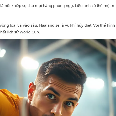
là nỗi khiếp sợ cho mọi hàng phòng ngự. Liệu anh có thể một 
òng loại và vào sâu, Haaland sẽ là vũ khí hủy diệt. Với thể hìn
hất lịch sử World Cup.