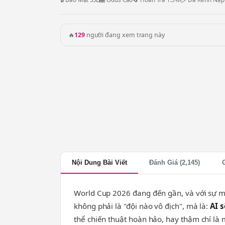
🔥
129
người đang xem trang này
Nội Dung Bài Viết
Đánh Giá (2,145)
World Cup 2026 đang đến gần, và với sự mở
không phải là "đội nào vô địch", mà là:
AI 
thể chiến thuật hoàn hảo, hay thậm chí là 