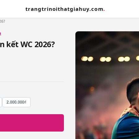
trangtrinoithatgiahuy.com
.
26?
M
án kết WC 2026?
2.000.000₫