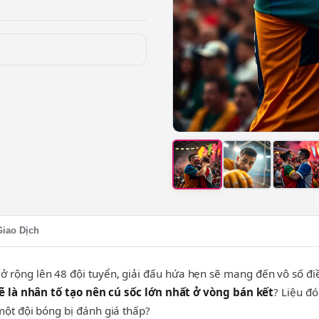
Giao Dịch
 rộng lên 48 đội tuyển, giải đấu hứa hẹn sẽ mang đến vô số điề
sẽ là nhân tố tạo nên cú sốc lớn nhất ở vòng bán kết
? Liệu đó
một đội bóng bị đánh giá thấp?