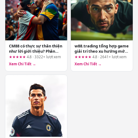
CM88 có thực sự thân thiện
w88.trading tổng hợp game
như lời giới thiệu? Phân
giải trí theo xu hướng mới:
tích trải nghiệm từ góc
Trải nghiệm thực tế từ
★★★★★
4.8 · 3322+ lượt xem
★★★★★
4.8 · 2641+ lượt xem
nhìn UX
người dùng lâu năm
Xem Chi Tiết →
Xem Chi Tiết →