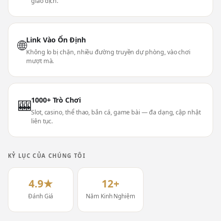
giao dịch.
Link Vào Ổn Định
🌐
Không lo bị chặn, nhiều đường truyền dự phòng, vào chơi
mượt mà.
1000+ Trò Chơi
🎰
Slot, casino, thể thao, bắn cá, game bài — đa dạng, cập nhật
liên tục.
KỶ LỤC CỦA CHÚNG TÔI
4.9★
12+
Đánh Giá
Năm Kinh Nghiệm